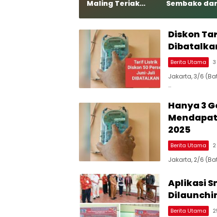
Maling Teriak
Sembako da
Maling, Kalau
Santunan da
Memang Benar
Partai NasD
Mengapa Harus
Tapteng
Diskon Tar
Takut?
Dibatalka
Berita Utama
3
Jakarta, 3/6 (B
…
Hanya 3 G
Mendapat 
2025
Berita Utama
2
Jakarta, 2/6 (B
Aplikasi 
Dilaunchi
Berita Utama
2