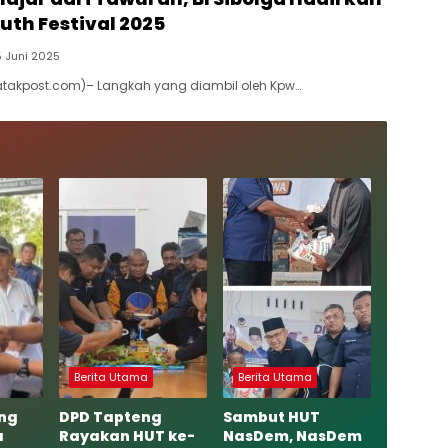
uth Festival 2025
5 Juni 2025
Batakpost.com)– Langkah yang diambil oleh Kpw…
Berita Utama
Berita Utama
ng
DPD Tapteng
Sambut HUT
a
Rayakan HUT ke-
NasDem, NasDem