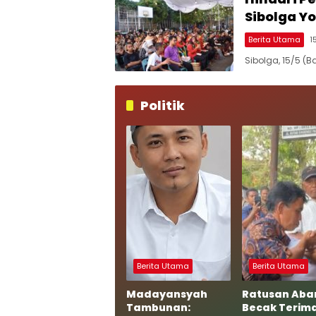
Sibolga Yo
Berita Utama
1
Sibolga, 15/5 (
Politik
Berita Utama
Berita Utama
Madayansyah
Ratusan Aba
Tambunan:
Becak Terim