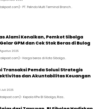
takpost.com)- PT. Pelindo Multi Terminal Branch…
as Alami Kenaikan, Pemkot Sibolga
Gelar GPM dan Cek Stok Beras di Bulog
 Agustus 2025
Batakpost.com)– Harga beras di Kota Sibolga…
si Transaksi Pemda Solusi Strategis
ektivitas dan Akuntabilitas Keuangan
4 Juli 2025
atakpost.com)- Kepala KPw BI Sibolga, Riza…
lajar dari Tawuran, BI Sibolga Hadirkan