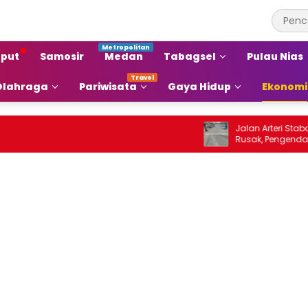
put
Samosir
Medan
Tabagsel
Pulau Nias
Olahraga
Pariwisata
Gaya Hidup
Ekonomi
Jalan Arteri Stabat–Pangkalan Br
Rusak, Pengendara Terancam Cel