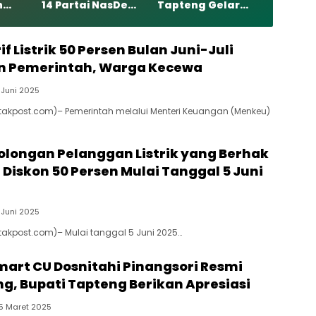
n
14 Partai NasDem:
Tapteng Gelar
ri
Rahmansyah
Aksi Donor Darah
em
Optimis Raih Kursi
dan Berbagi ke
Lebih Banyak
Panti Asuhan dan
if Listrik 50 Persen Bulan Juni-Juli
Tahun 2029
Pesantren
n Pemerintah, Warga Kecewa
 Juni 2025
atakpost.com)– Pemerintah melalui Menteri Keuangan (Menkeu)
olongan Pelanggan Listrik yang Berhak
Diskon 50 Persen Mulai Tanggal 5 Juni
 Juni 2025
atakpost.com)– Mulai tanggal 5 Juni 2025…
Smart CU Dosnitahi Pinangsori Resmi
ng, Bupati Tapteng Berikan Apresiasi
5 Maret 2025