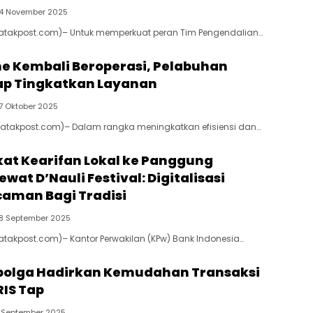
4 November 2025
(Batakpost.com)– Untuk memperkuat peran Tim Pengendalian…
ne Kembali Beroperasi, Pelabuhan
iap Tingkatkan Layanan
7 Oktober 2025
(Batakpost.com)– Dalam rangka meningkatkan efisiensi dan…
t Kearifan Lokal ke Panggung
ewat D’Nauli Festival: Digitalisasi
aman Bagi Tradisi
8 September 2025
Batakpost.com)– Kantor Perwakilan (KPw) Bank Indonesia…
ibolga Hadirkan Kemudahan Transaksi
IS Tap
 September 2025