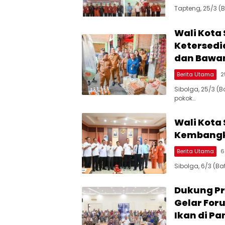
Tapteng, 25/3 (
Wali Kota
Ketersedi
dan Bawa
Berita Utama
2
Sibolga, 25/3 (
pokok…
Wali Kota
Kembangka
Berita Utama
6
Sibolga, 6/3 (B
Dukung Pr
Gelar For
Ikan di Pa