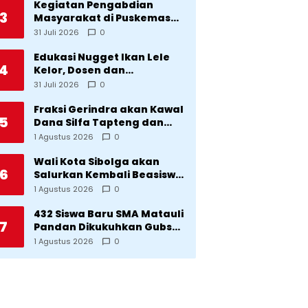
Kegiatan Pengabdian
3
Masyarakat di Puskemas
Sitadatada
31 Juli 2026
0
Edukasi Nugget Ikan Lele
4
Kelor, Dosen dan
Mahasiswa Dorong
31 Juli 2026
0
Pencegahan Stunting di
Desa Silangkitang
Fraksi Gerindra akan Kawal
5
Kecamatan Pahae Jae
Dana Silfa Tapteng dan
TKD Rp298 Miliar: Jangan
1 Agustus 2026
0
Sampai Pekerjaan Pusat
dan Provinsi Diklaim
Wali Kota Sibolga akan
6
Kerjaan Tapteng
Salurkan Kembali Beasiswa
Rp1 Miliar: Diproritaskan
1 Agustus 2026
0
Mahasiswa Korban
Bencana
432 Siswa Baru SMA Matauli
7
Pandan Dikukuhkan Gubsu:
32 Tahun Matauli Cetak
1 Agustus 2026
0
SDM Unggul