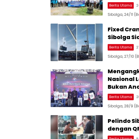
Berita Utama
2
Sibolga, 24/11 
Fixed Cra
Sibolga S
Berita Utama
2
Sibolga, 27/10 
Mengangka
Nasional L
Bukan Anc
Berita Utama
2
Sibolga, 28/9 (
Pelindo S
dengan QR
Berita Utama
9