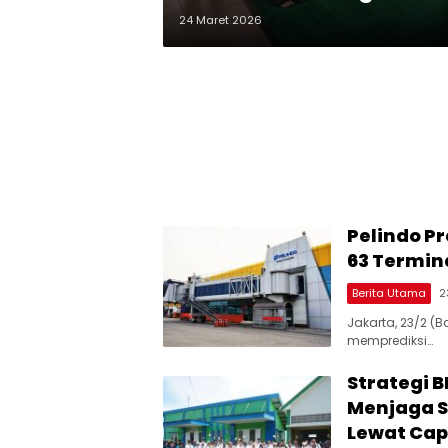
24 Maret 2026
Pelindo P
63 Termin
Berita Utama
2
Jakarta, 23/2 (
memprediksi…
Strategi 
Menjaga S
Lewat Cap