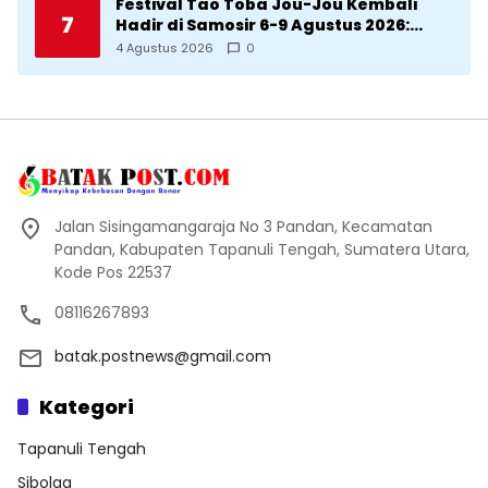
Festival Tao Toba Jou-Jou Kembali
7
Hadir di Samosir 6-9 Agustus 2026:
Datang Saksikan Kemeriahan dan Raih
4 Agustus 2026
0
Peluangnya
Jalan Sisingamangaraja No 3 Pandan, Kecamatan
Pandan, Kabupaten Tapanuli Tengah, Sumatera Utara,
Kode Pos 22537
08116267893
batak.postnews@gmail.com
Kategori
Tapanuli Tengah
Sibolga