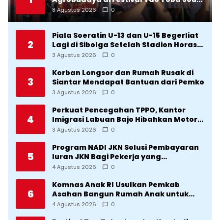
Jou 2026: Membranding Produk Lokal
8 Agustus 2026
0
agar Terkenal
Piala Soeratin U-13 dan U-15 Begerliat
2
Lagi di Sibolga Setelah Stadion Horas
Direvitalisasi Wali Kota
3 Agustus 2026
0
Korban Longsor dan Rumah Rusak di
3
Siantar Mendapat Bantuan dari Pemko
3 Agustus 2026
0
Perkuat Pencegahan TPPO, Kantor
4
Imigrasi Labuan Bajo Hibahkan Motor
Operasional ke Lima Desa di
3 Agustus 2026
0
Manggarai
Program NADI JKN Solusi Pembayaran
5
Iuran JKN Bagi Pekerja yang
Penghasilannya Tidak Tetap
4 Agustus 2026
0
Komnas Anak RI Usulkan Pemkab
6
Asahan Bangun Rumah Anak untuk
Korban Kekerasan
4 Agustus 2026
0