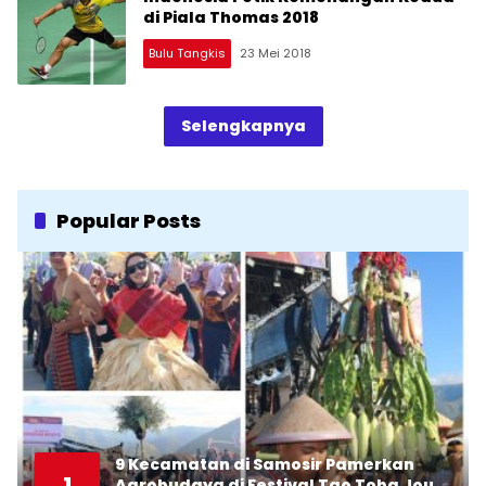
di Piala Thomas 2018
Bulu Tangkis
23 Mei 2018
Selengkapnya
Popular Posts
9 Kecamatan di Samosir Pamerkan
1
Agrobudaya di Festival Tao Toba Jou-