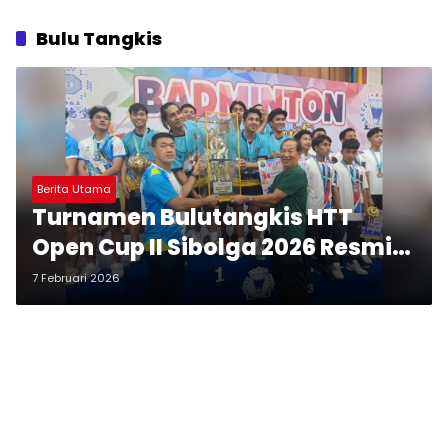
Bulu Tangkis
Berita Utama
Turnamen Bulutangkis HTT
Open Cup II Sibolga 2026 Resmi
Ditutup, PB Camar Raih Juara I
7 Februari 2026