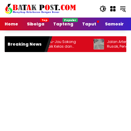
Langsung
ke
konten
Home
Sibolga
Tapteng
Taput
Samosir
 Jou-Jou Sokong
Jalan Arteri Stabat–Pangkalan Brandan
Breaking News
aik Kelas dan
Rusak, Pengendara Terancam Celaka
i Sumber Pertumbuhan