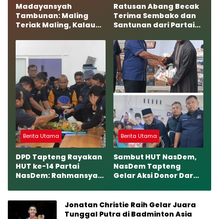
Madayansyah
Ratusan Abang Becak
Tambunan: Maling
Terima Sembako dan
Teriak Maling, Kalau
Santunan dari Partai
Memang Benar
NasDem Tapteng
Mengapa Harus
Takut?
Berita Utama
Berita Utama
DPD Tapteng Rayakan
Sambut HUT NasDem,
HUT ke-14 Partai
NasDem Tapteng
NasDem: Rahmansyah
Gelar Aksi Donor Darah
Optimis Raih Kursi
dan Berbagi ke Panti
Lebih Banyak Tahun
Asuhan dan Pesantren
2029
Jonatan Christie Raih Gelar Juara
Tunggal Putra di Badminton Asia