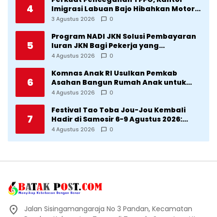
4
Imigrasi Labuan Bajo Hibahkan Motor
Operasional ke Lima Desa di
3 Agustus 2026
0
Manggarai
Program NADI JKN Solusi Pembayaran
5
Iuran JKN Bagi Pekerja yang
Penghasilannya Tidak Tetap
4 Agustus 2026
0
Komnas Anak RI Usulkan Pemkab
6
Asahan Bangun Rumah Anak untuk
Korban Kekerasan
4 Agustus 2026
0
Festival Tao Toba Jou-Jou Kembali
7
Hadir di Samosir 6-9 Agustus 2026:
Datang Saksikan Kemeriahan dan Raih
4 Agustus 2026
0
Peluangnya
Jalan Sisingamangaraja No 3 Pandan, Kecamatan