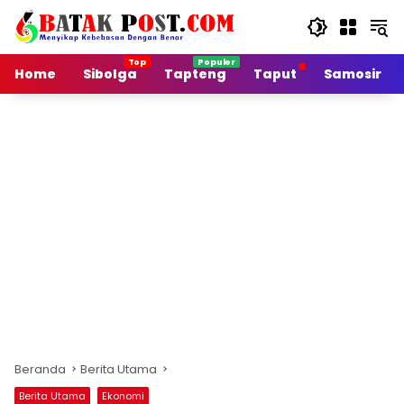
Langsung
ke
konten
Home
Sibolga
Tapteng
Taput
Samosir
Beranda
Berita Utama
Berita Utama
Ekonomi