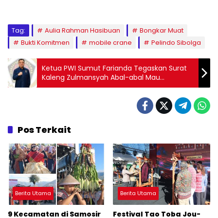
Tag:
Aulia Rahman Hasibuan
Bongkar Muat
Bukti Komitmen
mobile crane
Pelindo Sibolga
Ketua PWI Sumut Farianda Tegaskan Surat
Kaleng Zulmansyah Abal-abal Mau
Mengobok-Obok
Pos Terkait
Berita Utama
Berita Utama
9 Kecamatan di Samosir
Festival Tao Toba Jou-