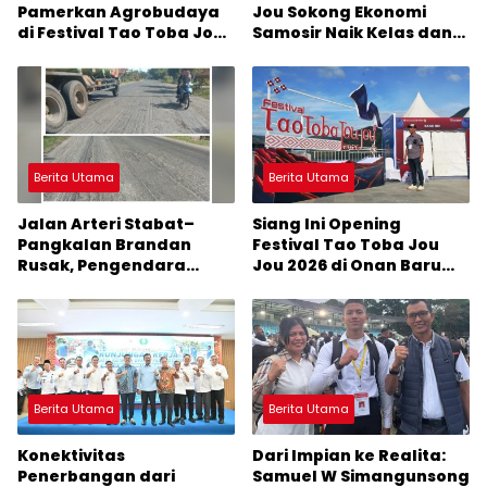
Pamerkan Agrobudaya
Jou Sokong Ekonomi
di Festival Tao Toba Jou-
Samosir Naik Kelas dan
Jou 2026: Membranding
Pariwisata Menjadi
Produk Lokal agar
Sumber Pertumbuhan
Terkenal
Ekonomi Baru
Berita Utama
Berita Utama
Jalan Arteri Stabat–
Siang Ini Opening
Pangkalan Brandan
Festival Tao Toba Jou
Rusak, Pengendara
Jou 2026 di Onan Baru
Terancam Celaka
Pangururan: Malamnya
Dihibur Marsada Band
Berita Utama
Berita Utama
Konektivitas
Dari Impian ke Realita:
Penerbangan dari
Samuel W Simangunsong