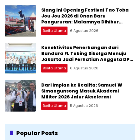
Siang Ini Opening Festival Tao Toba
Jou Jou 2026 di Onan Baru
Pangururan: Malamnya Dihibur
Marsada Band
Berita Utama
6 Agustus 2026
Konektivitas Penerbangan dari
Bandara FL Tobing Sibolga Menuju
Jakarta Jadi Perhatian Anggota DPR
RI Muhammad Lokot Nasution
Berita Utama
6 Agustus 2026
Dari Impian ke Realita: Samuel W
Simangunsong Masuk Akademi
Militer 2026 Jalur Akselerasi
Berita Utama
5 Agustus 2026
Popular Posts