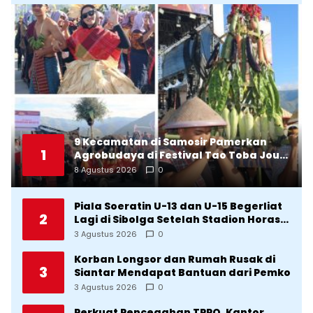
9 Kecamatan di Samosir Pamerkan
1
Agrobudaya di Festival Tao Toba Jou-
Jou 2026: Membranding Produk Lokal
8 Agustus 2026
0
agar Terkenal
Piala Soeratin U-13 dan U-15 Begerliat
2
Lagi di Sibolga Setelah Stadion Horas
Direvitalisasi Wali Kota
3 Agustus 2026
0
Korban Longsor dan Rumah Rusak di
3
Siantar Mendapat Bantuan dari Pemko
3 Agustus 2026
0
Perkuat Pencegahan TPPO, Kantor