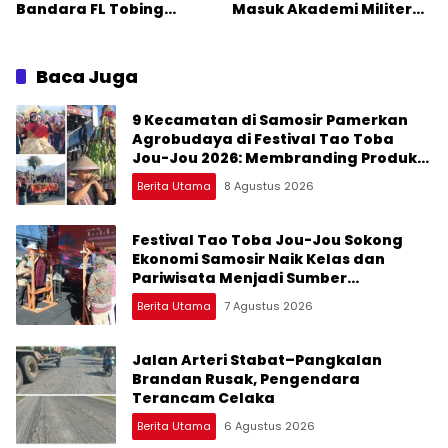
Bandara FL Tobing
Masuk Akademi Militer
Sibolga Menuju Jakarta
2026 Jalur Akselerasi
Jadi Perhatian Anggota
DPR RI Muhammad Lokot
Baca Juga
Nasution
9 Kecamatan di Samosir Pamerkan
Agrobudaya di Festival Tao Toba
Jou-Jou 2026: Membranding Produk
Lokal agar Terkenal
Berita Utama
8 Agustus 2026
Festival Tao Toba Jou-Jou Sokong
Ekonomi Samosir Naik Kelas dan
Pariwisata Menjadi Sumber
Pertumbuhan Ekonomi Baru
Berita Utama
7 Agustus 2026
Jalan Arteri Stabat–Pangkalan
Brandan Rusak, Pengendara
Terancam Celaka
Berita Utama
6 Agustus 2026