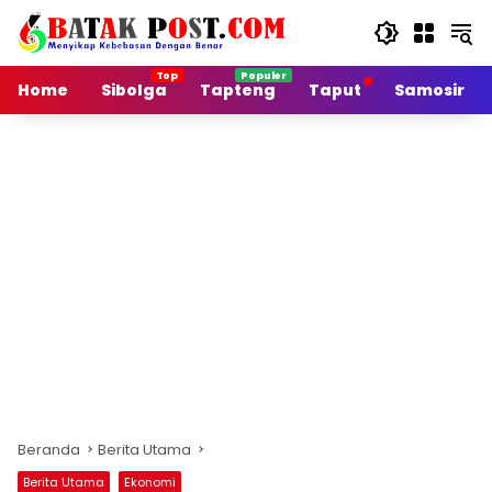
Langsung
ke
konten
Home
Sibolga
Tapteng
Taput
Samosir
Beranda
Berita Utama
Berita Utama
Ekonomi