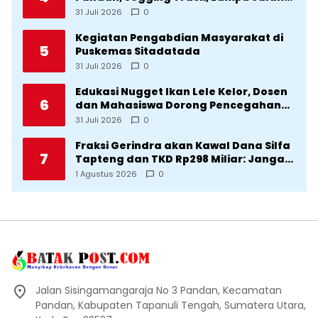
Lingkar Kota yang Tak Terurus
31 Juli 2026
0
Kegiatan Pengabdian Masyarakat di
5
Puskemas Sitadatada
31 Juli 2026
0
Edukasi Nugget Ikan Lele Kelor, Dosen
6
dan Mahasiswa Dorong Pencegahan
Stunting di Desa Silangkitang
31 Juli 2026
0
Kecamatan Pahae Jae
Fraksi Gerindra akan Kawal Dana Silfa
7
Tapteng dan TKD Rp298 Miliar: Jangan
Sampai Pekerjaan Pusat dan Provinsi
1 Agustus 2026
0
Diklaim Kerjaan Tapteng
Jalan Sisingamangaraja No 3 Pandan, Kecamatan
Pandan, Kabupaten Tapanuli Tengah, Sumatera Utara,