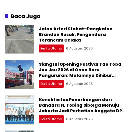
2026: Datang Saksikan
Korban Kekerasan
Kemeriahan dan Raih
Peluangnya
Baca Juga
Jalan Arteri Stabat–Pangkalan
Brandan Rusak, Pengendara
Terancam Celaka
Berita Utama
6 Agustus 2026
Siang Ini Opening Festival Tao Toba
Jou Jou 2026 di Onan Baru
Pangururan: Malamnya Dihibur
Marsada Band
Berita Utama
6 Agustus 2026
Konektivitas Penerbangan dari
Bandara FL Tobing Sibolga Menuju
Jakarta Jadi Perhatian Anggota DPR
RI Muhammad Lokot Nasution
Berita Utama
6 Agustus 2026