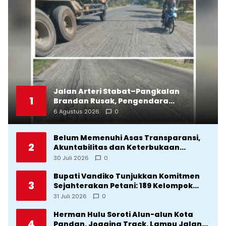
Jalan Arteri Stabat–Pangkalan
1
Brandan Rusak, Pengendara
Terancam Celaka
6 Agustus 2026
0
Belum Memenuhi Asas Transparansi,
2
Akuntabilitas dan Keterbukaan
Informasi, DPRD Tolak Ranperda
30 Juli 2026
0
Pertanggungjawaban APBD Tapteng
2025
Bupati Vandiko Tunjukkan Komitmen
3
Sejahterakan Petani: 189 Kelompok
Tani Terima Bibit dan Alsintan
31 Juli 2026
0
Herman Hulu Soroti Alun-alun Kota
4
Pandan, Jogging Track, Lampu Jalan