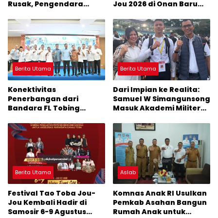
Rusak, Pengendara
Jou 2026 di Onan Baru
Terancam Celaka
Pangururan: Malamnya
Dihibur Marsada Band
Berita Utama
Berita Utama
Konektivitas
Dari Impian ke Realita:
Penerbangan dari
Samuel W Simangunsong
Bandara FL Tobing
Masuk Akademi Militer
Sibolga Menuju Jakarta
2026 Jalur Akselerasi
Jadi Perhatian Anggota
DPR RI Muhammad Lokot
Nasution
Berita Utama
Aslab
Festival Tao Toba Jou-
Komnas Anak RI Usulkan
Jou Kembali Hadir di
Pemkab Asahan Bangun
Samosir 6-9 Agustus
Rumah Anak untuk