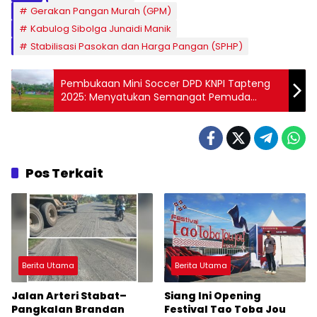
Gerakan Pangan Murah (GPM)
Kabulog Sibolga Junaidi Manik
Stabilisasi Pasokan dan Harga Pangan (SPHP)
Pembukaan Mini Soccer DPD KNPI Tapteng
2025: Menyatukan Semangat Pemuda
Lewat Olahraga
Pos Terkait
Berita Utama
Berita Utama
Jalan Arteri Stabat–
Siang Ini Opening
Pangkalan Brandan
Festival Tao Toba Jou