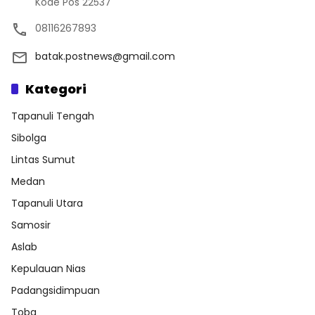
Kode Pos 22537
08116267893
batak.postnews@gmail.com
Kategori
Tapanuli Tengah
Sibolga
Lintas Sumut
Medan
Tapanuli Utara
Samosir
Aslab
Kepulauan Nias
Padangsidimpuan
Toba