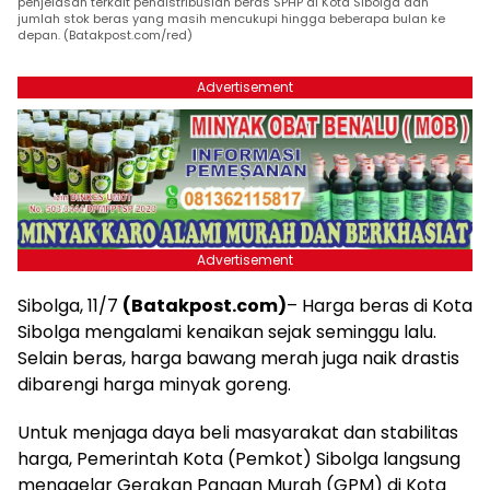
penjelasan terkait pendistribusian beras SPHP di Kota Sibolga dan
jumlah stok beras yang masih mencukupi hingga beberapa bulan ke
depan. (Batakpost.com/red)
Advertisement
Advertisement
Sibolga, 11/7
(Batakpost.com)
– Harga beras di Kota
Sibolga mengalami kenaikan sejak seminggu lalu.
Selain beras, harga bawang merah juga naik drastis
dibarengi harga minyak goreng.
Untuk menjaga daya beli masyarakat dan stabilitas
harga, Pemerintah Kota (Pemkot) Sibolga langsung
menggelar Gerakan Pangan Murah (GPM) di Kota