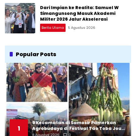
Dari Impian ke Realita: Samuel W
Simangunsong Masuk Akademi
Militer 2026 Jalur Akselerasi
Berita Utama
5 Agustus 2026
Popular Posts
9 Kecamatan di Samosir Pamerkan
1
Agrobudaya di Festival Tao Toba Jou-
Jou 2026: Membranding Produk Lokal
8 Agustus 2026
0