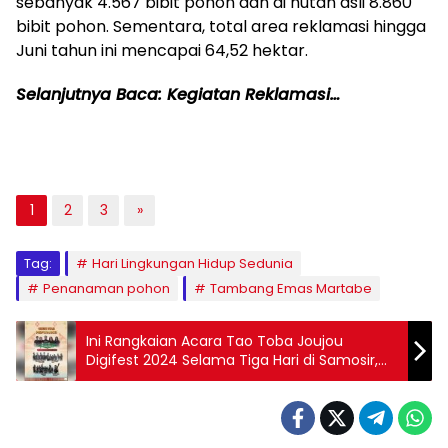
sebanyak 4.567 bibit pohon dan di hutan asli 8.860
bibit pohon. Sementara, total area reklamasi hingga
Juni tahun ini mencapai 64,52 hektar.
Selanjutnya Baca: Kegiatan Reklamasi…
1
2
3
»
Tag:
Hari Lingkungan Hidup Sedunia
Penanaman pohon
Tambang Emas Martabe
Ini Rangkaian Acara Tao Toba Joujou
Digifest 2024 Selama Tiga Hari di Samosir,
Dimulai Hari Ini