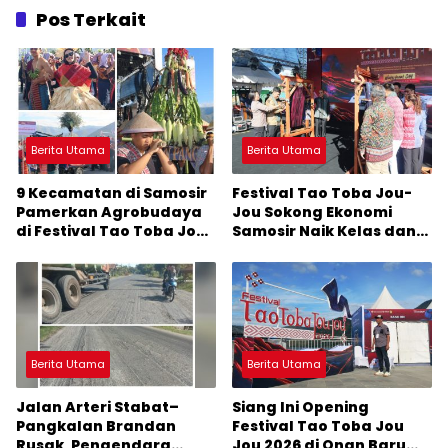
Pos Terkait
Berita Utama
Berita Utama
9 Kecamatan di Samosir
Festival Tao Toba Jou-
Pamerkan Agrobudaya
Jou Sokong Ekonomi
di Festival Tao Toba Jou-
Samosir Naik Kelas dan
Jou 2026: Membranding
Pariwisata Menjadi
Produk Lokal agar
Sumber Pertumbuhan
Terkenal
Ekonomi Baru
Berita Utama
Berita Utama
Jalan Arteri Stabat–
Siang Ini Opening
Pangkalan Brandan
Festival Tao Toba Jou
Rusak, Pengendara
Jou 2026 di Onan Baru