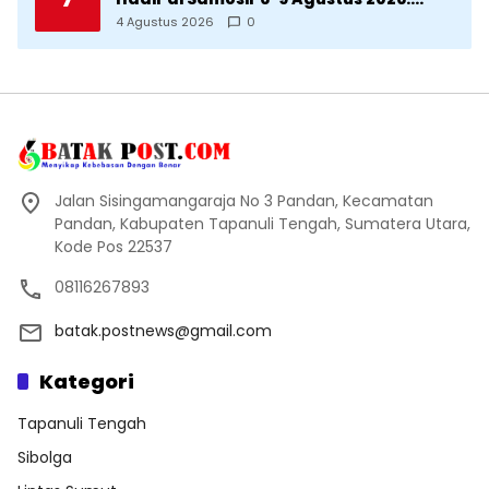
Datang Saksikan Kemeriahan dan Raih
4 Agustus 2026
0
Peluangnya
Jalan Sisingamangaraja No 3 Pandan, Kecamatan
Pandan, Kabupaten Tapanuli Tengah, Sumatera Utara,
Kode Pos 22537
08116267893
batak.postnews@gmail.com
Kategori
Tapanuli Tengah
Sibolga