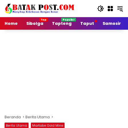
Langsung
ke
konten
Home
Sibolga
Tapteng
Taput
Samosir
Beranda
Berita Utama
Berita Utama
Martabe Gold Mine