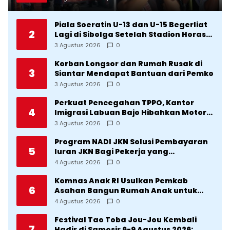
agar Terkenal
Piala Soeratin U-13 dan U-15 Begerliat
2
Lagi di Sibolga Setelah Stadion Horas
Direvitalisasi Wali Kota
3 Agustus 2026
0
Korban Longsor dan Rumah Rusak di
3
Siantar Mendapat Bantuan dari Pemko
3 Agustus 2026
0
Perkuat Pencegahan TPPO, Kantor
4
Imigrasi Labuan Bajo Hibahkan Motor
Operasional ke Lima Desa di
3 Agustus 2026
0
Manggarai
Program NADI JKN Solusi Pembayaran
5
Iuran JKN Bagi Pekerja yang
Penghasilannya Tidak Tetap
4 Agustus 2026
0
Komnas Anak RI Usulkan Pemkab
6
Asahan Bangun Rumah Anak untuk
Korban Kekerasan
4 Agustus 2026
0
Festival Tao Toba Jou-Jou Kembali
7
Hadir di Samosir 6-9 Agustus 2026: