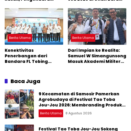
Terancam Celaka
Pangururan: Malamnya
Dihibur Marsada Band
Berita Utama
Berita Utama
Konektivitas
Dari Impian ke Realita:
Penerbangan dari
Samuel W Simangunsong
Bandara FL Tobing
Masuk Akademi Militer
Sibolga Menuju Jakarta
2026 Jalur Akselerasi
Jadi Perhatian Anggota
DPR RI Muhammad Lokot
Baca Juga
Nasution
9 Kecamatan di Samosir Pamerkan
Agrobudaya di Festival Tao Toba
Jou-Jou 2026: Membranding Produk
Lokal agar Terkenal
Berita Utama
8 Agustus 2026
Festival Tao Toba Jou-Jou Sokong