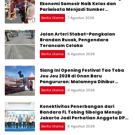
Ekonomi Samosir Naik Kelas dan
Pariwisata Menjadi Sumber
Pertumbuhan Ekonomi Baru
Berita Utama
7 Agustus 2026
Jalan Arteri Stabat–Pangkalan
Brandan Rusak, Pengendara
Terancam Celaka
Berita Utama
6 Agustus 2026
Siang Ini Opening Festival Tao Toba
Jou Jou 2026 di Onan Baru
Pangururan: Malamnya Dihibur
Marsada Band
Berita Utama
6 Agustus 2026
Konektivitas Penerbangan dari
Bandara FL Tobing Sibolga Menuju
Jakarta Jadi Perhatian Anggota DPR
RI Muhammad Lokot Nasution
Berita Utama
6 Agustus 2026