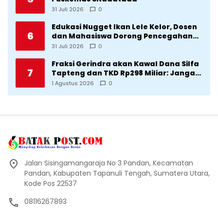
31 Juli 2026
0
Edukasi Nugget Ikan Lele Kelor, Dosen
6
dan Mahasiswa Dorong Pencegahan
Stunting di Desa Silangkitang
31 Juli 2026
0
Kecamatan Pahae Jae
Fraksi Gerindra akan Kawal Dana Silfa
7
Tapteng dan TKD Rp298 Miliar: Jangan
Sampai Pekerjaan Pusat dan Provinsi
1 Agustus 2026
0
Diklaim Kerjaan Tapteng
Jalan Sisingamangaraja No 3 Pandan, Kecamatan
Pandan, Kabupaten Tapanuli Tengah, Sumatera Utara,
Kode Pos 22537
08116267893