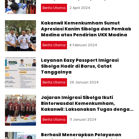
Berita Utama
2 April 2024
Kakanwil Kemenkumham Sumut
Apresiasi Kanim Sibolga dan Pemkab
Madina atas Pendirian UKK Madina
Berita Utama
8 Februari 2024
Layanan Eazy Passport Imigrasi
Sibolga Hadir di Barus, Catat
Tanggalnya
Berita Utama
26 Januari 2024
Jajaran Imigrasi Sibolga Ikuti
Bintorwasdal Kemenkumham,
Kakanwil: Laksanakan Tugas dengan
Iklas Tanpa Ada Pungli
Berita Utama
11 Januari 2024
Berhasil Menerapkan Pelayanan