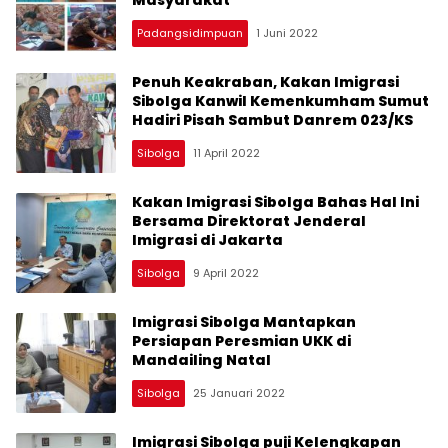
Masyarakat
Padangsidimpuan
1 Juni 2022
Penuh Keakraban, Kakan Imigrasi
Sibolga Kanwil Kemenkumham Sumut
Hadiri Pisah Sambut Danrem 023/KS
Sibolga
11 April 2022
Kakan Imigrasi Sibolga Bahas Hal Ini
Bersama Direktorat Jenderal
Imigrasi di Jakarta
Sibolga
9 April 2022
Imigrasi Sibolga Mantapkan
Persiapan Peresmian UKK di
Mandailing Natal
Sibolga
25 Januari 2022
Imigrasi Sibolga puji Kelengkapan