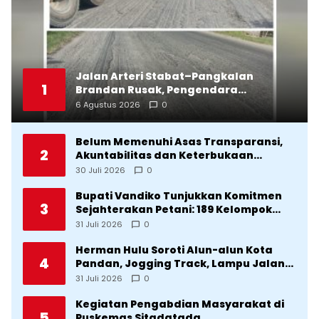
Jalan Arteri Stabat–Pangkalan
1
Brandan Rusak, Pengendara
Terancam Celaka
6 Agustus 2026
0
Belum Memenuhi Asas Transparansi,
2
Akuntabilitas dan Keterbukaan
Informasi, DPRD Tolak Ranperda
30 Juli 2026
0
Pertanggungjawaban APBD Tapteng
2025
Bupati Vandiko Tunjukkan Komitmen
3
Sejahterakan Petani: 189 Kelompok
Tani Terima Bibit dan Alsintan
31 Juli 2026
0
Herman Hulu Soroti Alun-alun Kota
4
Pandan, Jogging Track, Lampu Jalan
Lingkar Kota yang Tak Terurus
31 Juli 2026
0
Kegiatan Pengabdian Masyarakat di
5
Puskemas Sitadatada