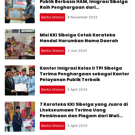
Publik Berbasis HAM, Imigrasi Sibolga
Raih Penghargaan dari
Kemenkumham
Berita Utama
8 November 2023
Misi KKI Sibolga Cetak Karateka
Handal Harumkan Nama Daerah
Berita Utama
2 Juni 2023
Kantor Imigrasi Kelas II TPI Sibolga
Terima Penghargaan sebagai Kantor
Pelayanan Publik Terbaik
Berita Utama
5 April 2023
7 Karateka KKI Sibolga yang Juara di
Lhokseumawe Terima Uang
Pembinaan dan Piagam dari Wali
Kota
Berita Utama
5 April 2023