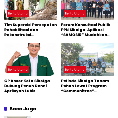
Berita Utama
Berita Utama
Tim Supervisi Percepatan
Forum Konsultasi Publik
Rehabilitasi dan
PPN Sibolga: Aplikasi
Rekonstruksi
“SAMOSIR” Mudahkan
Pascabencana Tiba di
Pelayanan
Sibolga
Berita Utama
Berita Utama
GP Ansor Kota Sibolga
Pelindo Sibolga Tanam
Dukung Penuh Denni
Pohon Lewat Program
Aprilsyah Lubis
“Communitree”
Peringati Hari
Lingkungan Hidup 2026
Baca Juga