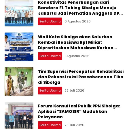
Konektivitas Penerbangan dari
Bandara FL Tobing Sibolga Menuju
Jakarta Jadi Perhatian Anggota DPR
RI Muhammad Lokot Nasution
Berita Utama
6 Agustus 2026
Wali Kota Sibolga akan Salurkan
Kembali Beasiswa Rp1 Miliar:
Diproritaskan Mahasiswa Korban
Bencana
Berita Utama
1 Agustus 2026
Tim Supervisi Percepatan Rehabilitasi
dan Rekonstruksi Pascabencana Tiba
di Sibolga
Berita Utama
28 Juli 2026
Forum Konsultasi Publik PPN Sibolga:
Aplikasi “SAMOSIR” Mudahkan
Pelayanan
Berita Utama
28 Juli 2026