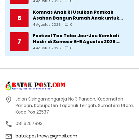
Penghasilannya Tidak Tetap
4 Agustus 2026
0
Komnas Anak RI Usulkan Pemkab
6
Asahan Bangun Rumah Anak untuk
Korban Kekerasan
4 Agustus 2026
0
Festival Tao Toba Jou-Jou Kembali
7
Hadir di Samosir 6-9 Agustus 2026:
Datang Saksikan Kemeriahan dan Raih
4 Agustus 2026
0
Peluangnya
Jalan Sisingamangaraja No 3 Pandan, Kecamatan
Pandan, Kabupaten Tapanuli Tengah, Sumatera Utara,
Kode Pos 22537
08116267893
batak.postnews@gmail.com