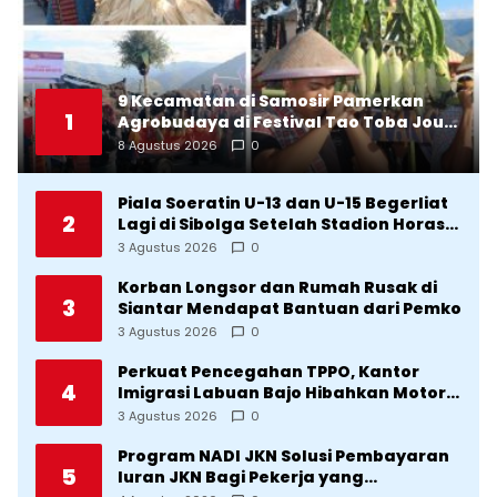
9 Kecamatan di Samosir Pamerkan
1
Agrobudaya di Festival Tao Toba Jou-
Jou 2026: Membranding Produk Lokal
8 Agustus 2026
0
agar Terkenal
Piala Soeratin U-13 dan U-15 Begerliat
2
Lagi di Sibolga Setelah Stadion Horas
Direvitalisasi Wali Kota
3 Agustus 2026
0
Korban Longsor dan Rumah Rusak di
3
Siantar Mendapat Bantuan dari Pemko
3 Agustus 2026
0
Perkuat Pencegahan TPPO, Kantor
4
Imigrasi Labuan Bajo Hibahkan Motor
Operasional ke Lima Desa di
3 Agustus 2026
0
Manggarai
Program NADI JKN Solusi Pembayaran
5
Iuran JKN Bagi Pekerja yang