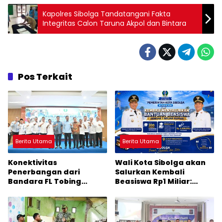
Kapolres Sibolga Tandatangani Fakta
Integritas Calon Taruna Akpol dan Bintara
Pos Terkait
Berita Utama
Berita Utama
Konektivitas
Wali Kota Sibolga akan
Penerbangan dari
Salurkan Kembali
Bandara FL Tobing
Beasiswa Rp1 Miliar:
Sibolga Menuju Jakarta
Diproritaskan
Jadi Perhatian Anggota
Mahasiswa Korban
DPR RI Muhammad Lokot
Bencana
Nasution