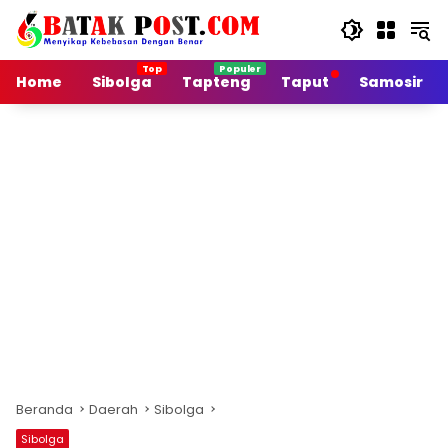
Langsung
ke
konten
Home
Sibolga
Tapteng
Taput
Samosir
Beranda
Daerah
Sibolga
Sibolga