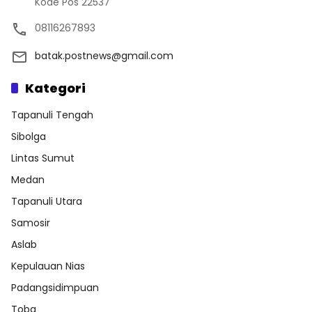
Kode Pos 22537
08116267893
batak.postnews@gmail.com
Kategori
Tapanuli Tengah
Sibolga
Lintas Sumut
Medan
Tapanuli Utara
Samosir
Aslab
Kepulauan Nias
Padangsidimpuan
Toba