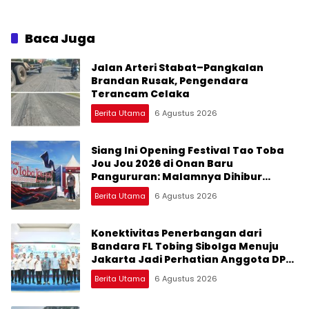
2026: Datang Saksikan
Korban Kekerasan
Kemeriahan dan Raih
Peluangnya
Baca Juga
Jalan Arteri Stabat–Pangkalan
Brandan Rusak, Pengendara
Terancam Celaka
Berita Utama
6 Agustus 2026
Siang Ini Opening Festival Tao Toba
Jou Jou 2026 di Onan Baru
Pangururan: Malamnya Dihibur
Marsada Band
Berita Utama
6 Agustus 2026
Konektivitas Penerbangan dari
Bandara FL Tobing Sibolga Menuju
Jakarta Jadi Perhatian Anggota DPR
RI Muhammad Lokot Nasution
Berita Utama
6 Agustus 2026