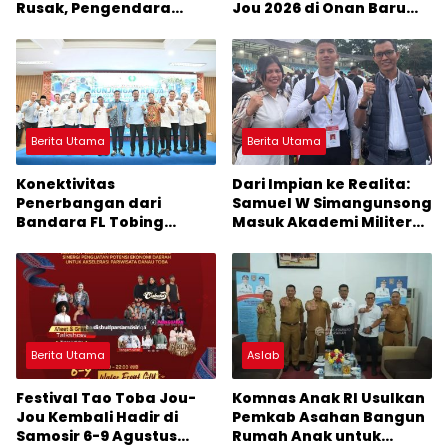
Rusak, Pengendara
Jou 2026 di Onan Baru
Terancam Celaka
Pangururan: Malamnya
Dihibur Marsada Band
Berita Utama
Berita Utama
Konektivitas
Dari Impian ke Realita:
Penerbangan dari
Samuel W Simangunsong
Bandara FL Tobing
Masuk Akademi Militer
Sibolga Menuju Jakarta
2026 Jalur Akselerasi
Jadi Perhatian Anggota
DPR RI Muhammad Lokot
Nasution
Berita Utama
Aslab
Festival Tao Toba Jou-
Komnas Anak RI Usulkan
Jou Kembali Hadir di
Pemkab Asahan Bangun
Samosir 6-9 Agustus
Rumah Anak untuk