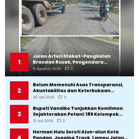
Jalan Arteri Stabat–Pangkalan
1
Brandan Rusak, Pengendara
Terancam Celaka
6 Agustus 2026
0
Belum Memenuhi Asas Transparansi,
2
Akuntabilitas dan Keterbukaan
Informasi, DPRD Tolak Ranperda
30 Juli 2026
0
Pertanggungjawaban APBD Tapteng
2025
Bupati Vandiko Tunjukkan Komitmen
3
Sejahterakan Petani: 189 Kelompok
Tani Terima Bibit dan Alsintan
31 Juli 2026
0
Herman Hulu Soroti Alun-alun Kota
4
Pandan, Jogging Track, Lampu Jalan