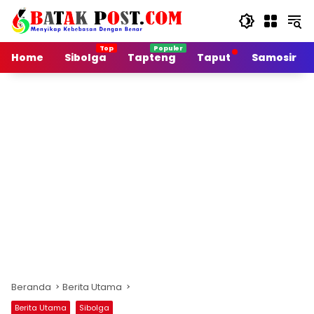
Langsung
ke
konten
Home
Sibolga
Tapteng
Taput
Samosir
Beranda
Berita Utama
Berita Utama
Sibolga