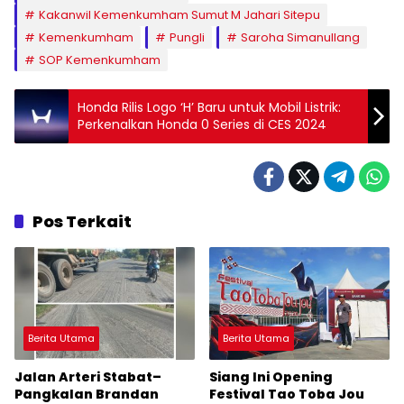
Kakanwil Kemenkumham Sumut M Jahari Sitepu
Kemenkumham
Pungli
Saroha Simanullang
SOP Kemenkumham
Honda Rilis Logo ‘H’ Baru untuk Mobil Listrik:
Perkenalkan Honda 0 Series di CES 2024
Pos Terkait
Berita Utama
Berita Utama
Jalan Arteri Stabat–
Siang Ini Opening
Pangkalan Brandan
Festival Tao Toba Jou