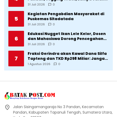
Lingkar Kota yang Tak Terurus
31 Juli 2026
0
Kegiatan Pengabdian Masyarakat di
5
Puskemas Sitadatada
31 Juli 2026
0
Edukasi Nugget Ikan Lele Kelor, Dosen
6
dan Mahasiswa Dorong Pencegahan
Stunting di Desa Silangkitang
31 Juli 2026
0
Kecamatan Pahae Jae
Fraksi Gerindra akan Kawal Dana Silfa
7
Tapteng dan TKD Rp298 Miliar: Jangan
Sampai Pekerjaan Pusat dan Provinsi
1 Agustus 2026
0
Diklaim Kerjaan Tapteng
Jalan Sisingamangaraja No 3 Pandan, Kecamatan
Pandan, Kabupaten Tapanuli Tengah, Sumatera Utara,