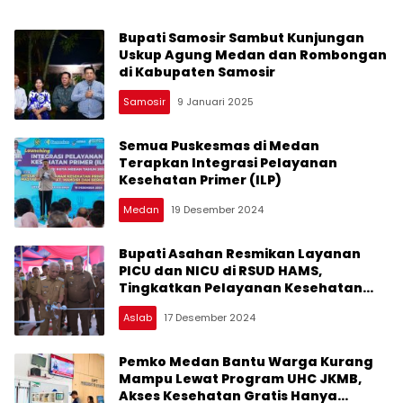
Bupati Samosir Sambut Kunjungan
Uskup Agung Medan dan Rombongan
di Kabupaten Samosir
Samosir
9 Januari 2025
Semua Puskesmas di Medan
Terapkan Integrasi Pelayanan
Kesehatan Primer (ILP)
Medan
19 Desember 2024
Bupati Asahan Resmikan Layanan
PICU dan NICU di RSUD HAMS,
Tingkatkan Pelayanan Kesehatan
Anak dan Bayi
Aslab
17 Desember 2024
Pemko Medan Bantu Warga Kurang
Mampu Lewat Program UHC JKMB,
Akses Kesehatan Gratis Hanya