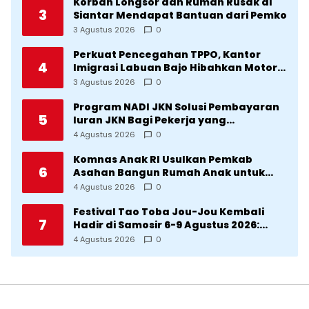
Korban Longsor dan Rumah Rusak di
3
Siantar Mendapat Bantuan dari Pemko
3 Agustus 2026
0
Perkuat Pencegahan TPPO, Kantor
4
Imigrasi Labuan Bajo Hibahkan Motor
Operasional ke Lima Desa di
3 Agustus 2026
0
Manggarai
Program NADI JKN Solusi Pembayaran
5
Iuran JKN Bagi Pekerja yang
Penghasilannya Tidak Tetap
4 Agustus 2026
0
Komnas Anak RI Usulkan Pemkab
6
Asahan Bangun Rumah Anak untuk
Korban Kekerasan
4 Agustus 2026
0
Festival Tao Toba Jou-Jou Kembali
7
Hadir di Samosir 6-9 Agustus 2026:
Datang Saksikan Kemeriahan dan Raih
4 Agustus 2026
0
Peluangnya