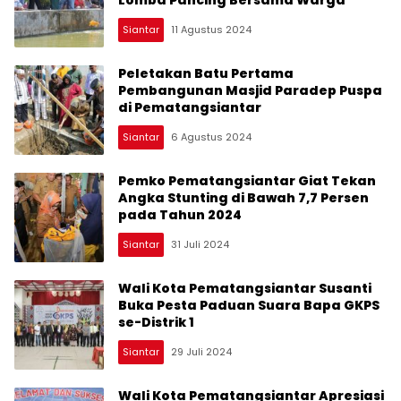
Lomba Pancing Bersama Warga
Siantar
11 Agustus 2024
Peletakan Batu Pertama
Pembangunan Masjid Paradep Puspa
di Pematangsiantar
Siantar
6 Agustus 2024
Pemko Pematangsiantar Giat Tekan
Angka Stunting di Bawah 7,7 Persen
pada Tahun 2024
Siantar
31 Juli 2024
Wali Kota Pematangsiantar Susanti
Buka Pesta Paduan Suara Bapa GKPS
se-Distrik 1
Siantar
29 Juli 2024
Wali Kota Pematangsiantar Apresiasi