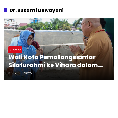
Dr. Susanti Dewayani
Siantar
Wali Kota Pematangsiantar
Silaturahmi ke Vihara dalam
Rangka Tahun Baru Imlek 2576
31 Januari 2025