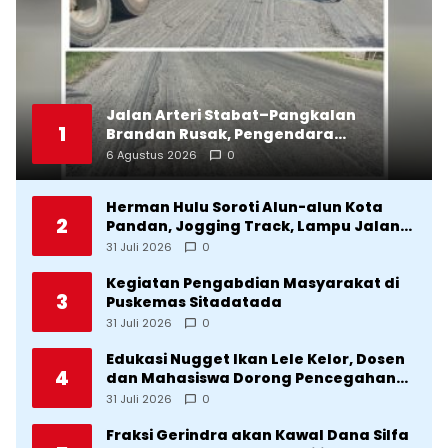
Jalan Arteri Stabat–Pangkalan
1
Brandan Rusak, Pengendara
Terancam Celaka
6 Agustus 2026
0
Herman Hulu Soroti Alun-alun Kota
2
Pandan, Jogging Track, Lampu Jalan
Lingkar Kota yang Tak Terurus
31 Juli 2026
0
Kegiatan Pengabdian Masyarakat di
3
Puskemas Sitadatada
31 Juli 2026
0
Edukasi Nugget Ikan Lele Kelor, Dosen
4
dan Mahasiswa Dorong Pencegahan
Stunting di Desa Silangkitang
31 Juli 2026
0
Kecamatan Pahae Jae
Fraksi Gerindra akan Kawal Dana Silfa