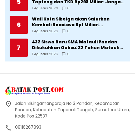
5
Tapteng dan TKD Rp298 Miliar: Jangan
Sampai Pekerjaan Pusat dan Provinsi
1 Agustus 2026
0
Diklaim Kerjaan Tapteng
Wali Kota Sibolga akan Salurkan
6
Kembali Beasiswa Rp1 Miliar:
Diproritaskan Mahasiswa Korban
1 Agustus 2026
0
Bencana
432 Siswa Baru SMA Matauli Pandan
7
Dikukuhkan Gubsu: 32 Tahun Matauli
Cetak SDM Unggul
1 Agustus 2026
0
Jalan Sisingamangaraja No 3 Pandan, Kecamatan
Pandan, Kabupaten Tapanuli Tengah, Sumatera Utara,
Kode Pos 22537
08116267893