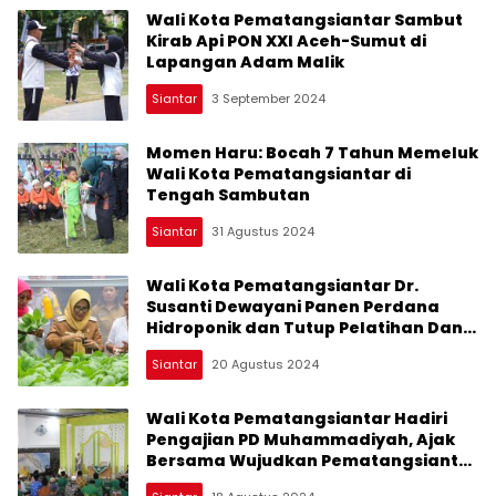
Wali Kota Pematangsiantar Sambut
Kirab Api PON XXI Aceh-Sumut di
Lapangan Adam Malik
Siantar
3 September 2024
Momen Haru: Bocah 7 Tahun Memeluk
Wali Kota Pematangsiantar di
Tengah Sambutan
Siantar
31 Agustus 2024
Wali Kota Pematangsiantar Dr.
Susanti Dewayani Panen Perdana
Hidroponik dan Tutup Pelatihan Dana
Kelurahan
Siantar
20 Agustus 2024
Wali Kota Pematangsiantar Hadiri
Pengajian PD Muhammadiyah, Ajak
Bersama Wujudkan Pematangsiantar
Sehat dan Sejahtera