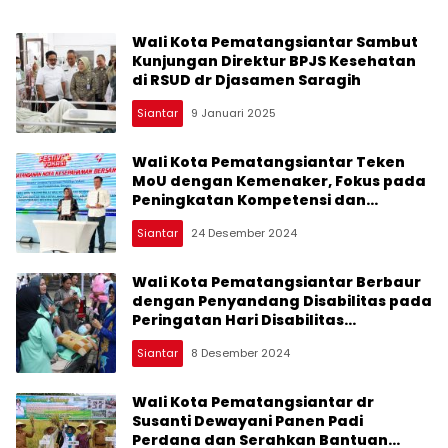
Wali Kota Pematangsiantar Sambut
Kunjungan Direktur BPJS Kesehatan
di RSUD dr Djasamen Saragih
Siantar
9 Januari 2025
Wali Kota Pematangsiantar Teken
MoU dengan Kemenaker, Fokus pada
Peningkatan Kompetensi dan
Bantuan Permodalan
Siantar
24 Desember 2024
Wali Kota Pematangsiantar Berbaur
dengan Penyandang Disabilitas pada
Peringatan Hari Disabilitas
Internasional
Siantar
8 Desember 2024
Wali Kota Pematangsiantar dr
Susanti Dewayani Panen Padi
Perdana dan Serahkan Bantuan