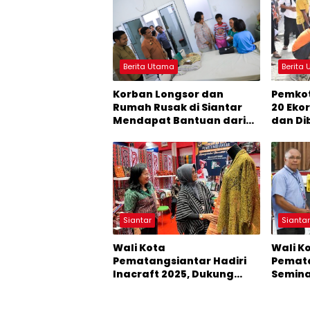
Berita Utama
Berita
Korban Longsor dan
Pemkot
Rumah Rusak di Siantar
20 Eko
Mendapat Bantuan dari
dan Di
Pemko
Masya
Siantar
Sianta
Wali Kota
Wali K
Pematangsiantar Hadiri
Pemata
Inacraft 2025, Dukung
Seminar
UMKM Lokal Tembus Pasar
Perpaj
Global
Advent