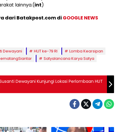
rakat lainnya.(
int
)
ya dari Batakpost.com di
GOOGLE NEWS
nti Dewayani
HUT ke-79 RI
Lomba Kearsipan
PematangSiantar
Satyalancana Karya Satya
 Susanti Dewayani Kunjungi Lokasi Perlombaan HUT
n