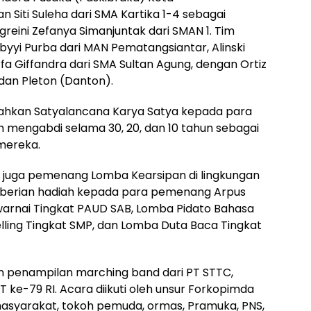
Siti Suleha dari SMA Kartika 1-4 sebagai
reini Zefanya Simanjuntak dari SMAN 1. Tim
Abyyi Purba dari MAN Pematangsiantar, Alinski
fa Giffandra dari SMA Sultan Agung, dengan Ortiz
dan Pleton (Danton).
rahkan Satyalancana Karya Satya kepada para
ah mengabdi selama 30, 20, dan 10 tahun sebagai
mereka.
 juga pemenang Lomba Kearsipan di lingkungan
berian hadiah kepada para pemenang Arpus
arnai Tingkat PAUD SAB, Lomba Pidato Bahasa
elling Tingkat SMP, dan Lomba Duta Baca Tingkat
an penampilan marching band dari PT STTC,
e-79 RI. Acara diikuti oleh unsur Forkopimda
masyarakat, tokoh pemuda, ormas, Pramuka, PNS,