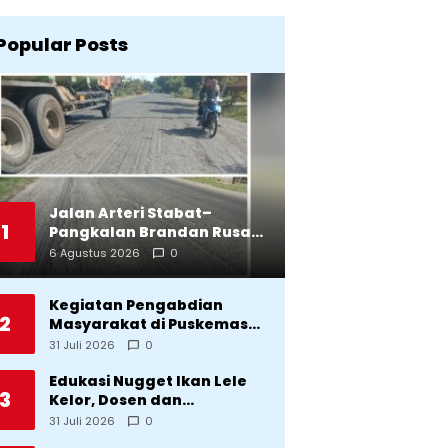
Popular Posts
Jalan Arteri Stabat–
1
Pangkalan Brandan Rusak,
Pengendara Terancam
6 Agustus 2026
0
Celaka
Kegiatan Pengabdian
2
Masyarakat di Puskemas
Sitadatada
31 Juli 2026
0
Edukasi Nugget Ikan Lele
3
Kelor, Dosen dan
Mahasiswa Dorong
31 Juli 2026
0
Pencegahan Stunting di