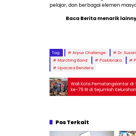
pelajar, dan berbagai elemen masya
Baca Berita menarik lainn
Tag:
Arpus Challenge
Dr. Susa
Marching Band
Paskibraka
Upacara Bendera
Wali Kota Pematangsiantar dr
ke-79 RI di Sejumlah Keluraha
Pos Terkait