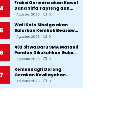
Desa Silangkitang
Fraksi Gerindra akan Kawal
4
Kecamatan Pahae Jae
Dana Silfa Tapteng dan
TKD Rp298 Miliar: Jangan
1 Agustus 2026
0
Sampai Pekerjaan Pusat
dan Provinsi Diklaim
Wali Kota Sibolga akan
5
Kerjaan Tapteng
Salurkan Kembali Beasiswa
Rp1 Miliar: Diproritaskan
1 Agustus 2026
0
Mahasiswa Korban
Bencana
432 Siswa Baru SMA Matauli
6
Pandan Dikukuhkan Gubsu:
32 Tahun Matauli Cetak
1 Agustus 2026
0
SDM Unggul
Kemendagri Dorong
7
Gerakan Kewilayahan
Lawan Tuberkulosis
1 Agustus 2026
0