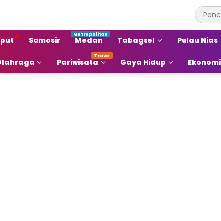
put
Samosir
Medan
Tabagsel
Pulau Nias
Olahraga
Pariwisata
Gaya Hidup
Ekonomi