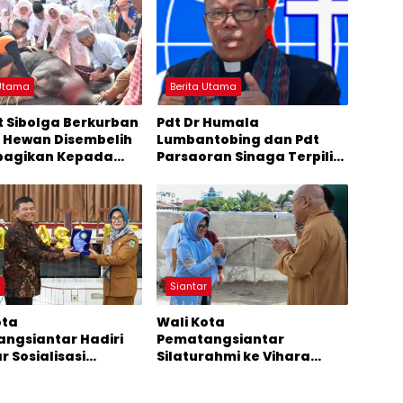
 Utama
Berita Utama
 Sibolga Berkurban
Pdt Dr Humala
r Hewan Disembelih
Lumbantobing dan Pdt
bagikan Kepada
Parsaoran Sinaga Terpilih
rakat
Menjadi Bishop dan Sekjen
GKPI
r
Siantar
ota
Wali Kota
ngsiantar Hadiri
Pematangsiantar
 Sosialisasi
Silaturahmi ke Vihara
akan di Universitas
dalam Rangka Tahun Baru
 Surya Nusantara
Imlek 2576