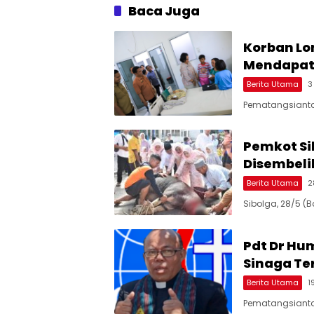
Baca Juga
Korban Lo
Mendapat
Berita Utama
3
Pematangsianta
Pemkot Si
Disembeli
Berita Utama
2
Sibolga, 28/5 (
Pdt Dr Hu
Sinaga Ter
Berita Utama
1
Pematangsiantar