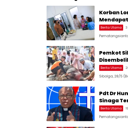
Korban Lo
Mendapat
Berita Utama
3
Pematangsianta
Pemkot Si
Disembeli
Berita Utama
2
Sibolga, 28/5 (
Pdt Dr Hu
Sinaga Ter
Berita Utama
1
Pematangsiantar