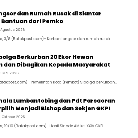
ngsor dan Rumah Rusak di Siantar
 Bantuan dari Pemko
 Agustus 2026
r, 3/8 (Batakpost.com)– Korban longsor dan rumah rusak…
bolga Berkurban 20 Ekor Hewan
h dan Dibagikan Kepada Masyarakat
8 Mei 2026
Batakpost.com)– Pemerintah Kota (Pemkot) Sibolga berkurban…
mala Lumbantobing dan Pdt Parsaoran
pilih Menjadi Bishop dan Sekjen GKPI
9 Oktober 2025
, 19/10 (Batakpost.com)- Hasil Sinode AM ke-XXIV GKPI…