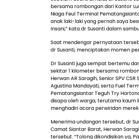
bersama rombongan dari Kantor Lur
Niaga Feul Terminal Pematangsiantar
anak laki-laki yang pernah saya bes
Insani,” kata dr Susanti dalam samb
Saat mendengar pernyataan terseb
dr Susanti, menciptakan momen pen
Dr Susanti juga sempat bertemu dan
sekitar 1 kilometer bersama rombong
Herwan AR Saragih, Senior SPV CSR
Agustina Mandayati, serta Fuel Ter
Pematangsiantar Teguh Try Hartono. B
disapa oleh warga, terutama kaum
menghadiri acara perwiridan merek
Menerima undangan tersebut, dr S
Camat Siantar Barat, Herwan Saragi
tersebut. “Tolong dikondisikan ya, Pa