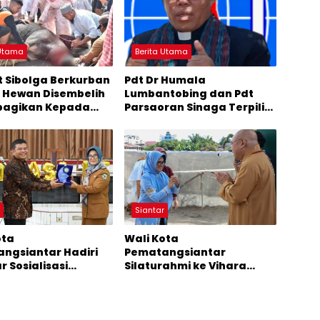
 Utama
Berita Utama
 Sibolga Berkurban
Pdt Dr Humala
r Hewan Disembelih
Lumbantobing dan Pdt
bagikan Kepada
Parsaoran Sinaga Terpilih
rakat
Menjadi Bishop dan Sekjen
GKPI
r
Siantar
ota
Wali Kota
ngsiantar Hadiri
Pematangsiantar
 Sosialisasi
Silaturahmi ke Vihara
akan di Universitas
dalam Rangka Tahun Baru
 Surya Nusantara
Imlek 2576