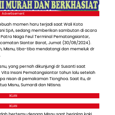
Advertisement
Sebuah momen haru terjadi saat Wali Kota
ani SpA, sedang memberikan sambutan di acara
 Patra Niaga Feul Terminal Pematangsiantar,
Kecamatan Siantar Barat, Jumat (30/08/2024).
un, Misnu, tiba-tiba mendatangi dan memeluk dr
.
nu, yang pernah dikunjungi dr Susanti saat
Vita Insani Pematangsiantar tahun lalu setelah
pa nisan di pemakaman Tionghoa. Saat itu, dr
ua Misnu, Sumardi dan Nitisna.
IKLAN
IKLAN
udah bertemu dengan Misnu saat berjalan kaki