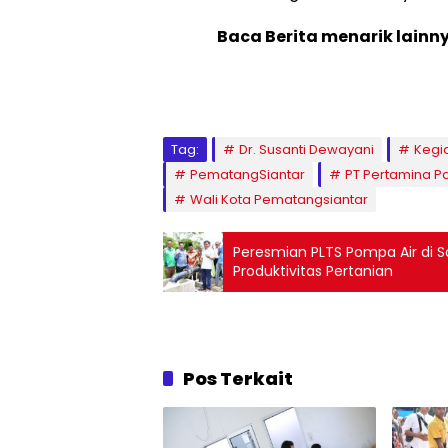
Baca Berita menarik lainn
Tag:
Dr. Susanti Dewayani
Kegia
PematangSiantar
PT Pertamina P
Wali Kota Pematangsiantar
Peresmian PLTS Pompa Air di S
Produktivitas Pertanian
Pos Terkait