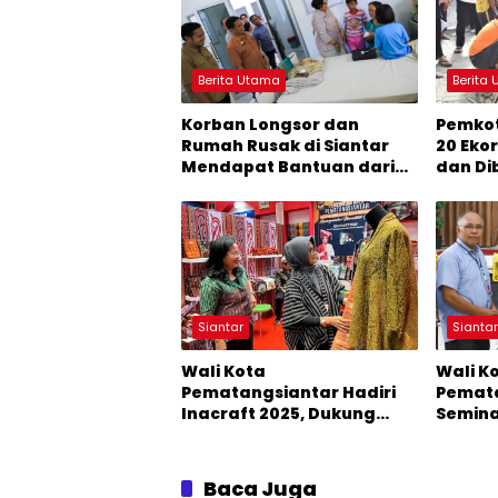
Berita Utama
Berita
Korban Longsor dan
Pemkot
Rumah Rusak di Siantar
20 Eko
Mendapat Bantuan dari
dan Di
Pemko
Masya
Siantar
Sianta
Wali Kota
Wali K
Pematangsiantar Hadiri
Pemata
Inacraft 2025, Dukung
Seminar
UMKM Lokal Tembus Pasar
Perpaj
Global
Advent
Baca Juga