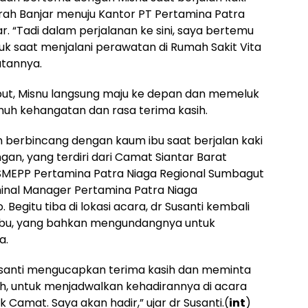
ah Banjar menuju Kantor PT Pertamina Patra
. “Tadi dalam perjalanan ke sini, saya bertemu
uk saat menjalani perawatan di Rumah Sakit Vita
utannya.
ut, Misnu langsung maju ke depan dan memeluk
uh kehangatan dan rasa terima kasih.
 berbincang dengan kaum ibu saat berjalan kaki
an, yang terdiri dari Camat Siantar Barat
 SMEPP Pertamina Patra Niaga Regional Sumbagut
minal Manager Pertamina Patra Niaga
egitu tiba di lokasi acara, dr Susanti kembali
 ibu, yang bahkan mengundangnya untuk
a.
usanti mengucapkan terima kasih dan meminta
h, untuk menjadwalkan kehadirannya di acara
k Camat. Saya akan hadir,” ujar dr Susanti.(
int
)