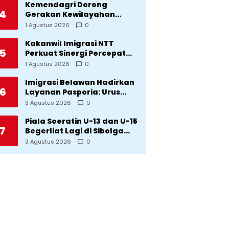
Kemendagri Dorong
4
Gerakan Kewilayahan
Lawan Tuberkulosis
1 Agustus 2026
0
Kakanwil Imigrasi NTT
5
Perkuat Sinergi Percepat
Pembentukan Kantor
1 Agustus 2026
0
Imigrasi Sumba Timur
Imigrasi Belawan Hadirkan
6
Layanan Pasporia: Urus
Paspor di Hari Libur
3 Agustus 2026
0
Piala Soeratin U-13 dan U-15
7
Begerliat Lagi di Sibolga
Setelah Stadion Horas
3 Agustus 2026
0
Direvitalisasi Wali Kota