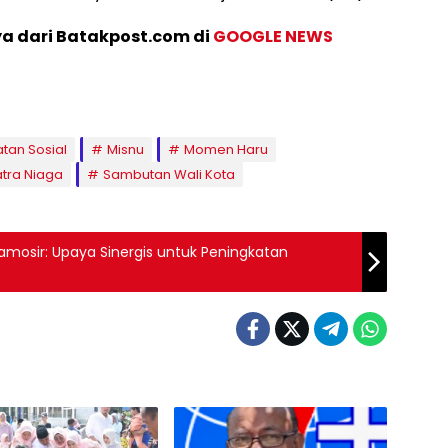
ya dari Batakpost.com di
GOOGLE NEWS
tan Sosial
Misnu
Momen Haru
atra Niaga
Sambutan Wali Kota
amosir: Upaya Sinergis untuk Peningkatan