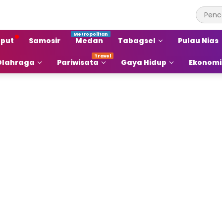
put
Samosir
Medan
Tabagsel
Pulau Nias
Olahraga
Pariwisata
Gaya Hidup
Ekonomi