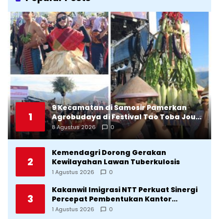
9 Kecamatan di Samosir Pamerkan
1
Agrobudaya di Festival Tao Toba Jou-
Jou 2026: Membranding Produk Lokal
8 Agustus 2026
0
agar Terkenal
Kemendagri Dorong Gerakan
2
Kewilayahan Lawan Tuberkulosis
1 Agustus 2026
0
Kakanwil Imigrasi NTT Perkuat Sinergi
3
Percepat Pembentukan Kantor
Imigrasi Sumba Timur
1 Agustus 2026
0