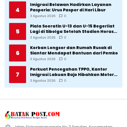
Imigrasi Belawan Hadirkan Layanan
4
Pasporia: Urus Paspor di Hari Libur
3 Agustus 2026
0
Piala Soeratin U-13 dan U-15 Begerliat
5
Lagi di Sibolga Setelah Stadion Horas
Direvitalisasi Wali Kota
3 Agustus 2026
0
Korban Longsor dan Rumah Rusak di
6
Siantar Mendapat Bantuan dari Pemko
3 Agustus 2026
0
Perkuat Pencegahan TPPO, Kantor
7
Imigrasi Labuan Bajo Hibahkan Motor
Operasional ke Lima Desa di
3 Agustus 2026
0
Manggarai