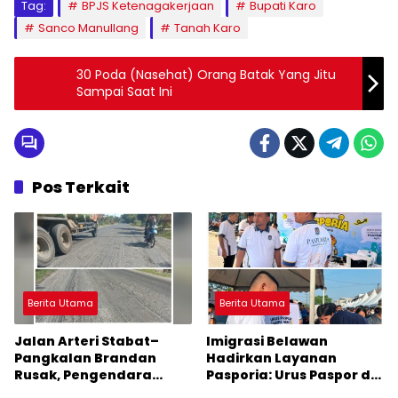
Tag:
BPJS Ketenagakerjaan
Bupati Karo
Sanco Manullang
Tanah Karo
30 Poda (Nasehat) Orang Batak Yang Jitu
Sampai Saat Ini
Pos Terkait
Berita Utama
Berita Utama
Jalan Arteri Stabat–
Imigrasi Belawan
Pangkalan Brandan
Hadirkan Layanan
Rusak, Pengendara
Pasporia: Urus Paspor di
Terancam Celaka
Hari Libur