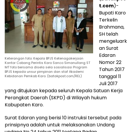
t.com
)-
Bupati Karo
Terkelin
Brahmana,
SH telah
mengeluark
an Surat
Edaran
Keterangan foto: Kepala BPJS Ketenagakerjaan
Nomor 22
Kantor Cabang Perintis Karo Sanco Simanullang ST
MT foto bersama disela sela sosialisasi Program
Tahun 2017
BPJS kepada unsur pimpinan dan staf Akademi
tanggal 11
Kebidanan Pemkab Karo. (batakpost.com/REL)
Juli 2017
yang ditujukan kepada seluruh Kepala Satuan Kerja
Perangkat Daerah (SKPD) di Wilayah hukum
Kabupaten Karo.
Surat Edaran yang berisi 10 instruksi tersebut pada
prinsipnya adalah untuk melaksanakan Undang
undang No 24 tahun 2011 tentang Badan