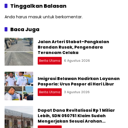
Tinggalkan Balasan
Anda harus
masuk
untuk berkomentar.
Baca Juga
Jalan Arteri Stabat–Pangkalan
Brandan Rusak, Pengendara
Terancam Celaka
Berita Utama
6 Agustus 2026
Imigrasi Belawan Hadirkan Layanan
Pasporia: Urus Paspor di Hari Libur
Berita Utama
3 Agustus 2026
Dapat Dana Revitalisasi Rp 1 Miliar
Lebih, SDN 050751 Klaim Sudah
Mengerjakan Sesuai Arahan
Perencana