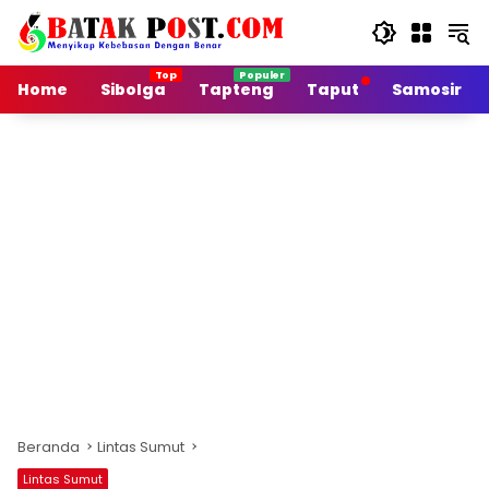
Langsung
ke
konten
Home
Sibolga
Tapteng
Taput
Samosir
Beranda
Lintas Sumut
Lintas Sumut