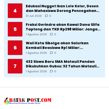
Edukasi Nugget Ikan Lele Kelor, Dosen
4
dan Mahasiswa Dorong Pencegahan
Stunting di Desa Silangkitang
31 Juli 2026
0
Kecamatan Pahae Jae
Fraksi Gerindra akan Kawal Dana Silfa
5
Tapteng dan TKD Rp298 Miliar: Jangan
Sampai Pekerjaan Pusat dan Provinsi
1 Agustus 2026
0
Diklaim Kerjaan Tapteng
Wali Kota Sibolga akan Salurkan
6
Kembali Beasiswa Rp1 Miliar:
Diproritaskan Mahasiswa Korban
1 Agustus 2026
0
Bencana
432 Siswa Baru SMA Matauli Pandan
7
Dikukuhkan Gubsu: 32 Tahun Matauli
Cetak SDM Unggul
1 Agustus 2026
0