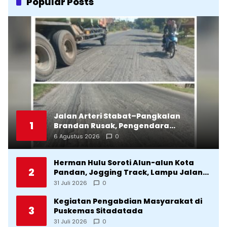
Popular Posts
Jalan Arteri Stabat–Pangkalan
1
Brandan Rusak, Pengendara
Terancam Celaka
6 Agustus 2026
0
Herman Hulu Soroti Alun-alun Kota
2
Pandan, Jogging Track, Lampu Jalan
Lingkar Kota yang Tak Terurus
31 Juli 2026
0
Kegiatan Pengabdian Masyarakat di
3
Puskemas Sitadatada
31 Juli 2026
0