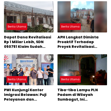
Berita Utama
Berita Utama
Dapat Dana Revitalisasi
APH Langkat Diminta
Rp 1 Miliar Lebih, SDN
Proaktif Terhadap
050751 Klaim Sudah
Proyek Revitalisasi
Mengerjakan Sesuai
Sekolah
Arahan Perencana
Berita Utama
Berita Utama
PWI Kunjungi Kantor
Tiba-tiba Lampu PLN
Imigrasi Belawan: Puji
Padam di Wilayah
Pelayanan dan
Sumbagut, Ini
Kebersihan Fasilitas
Penyebabnya