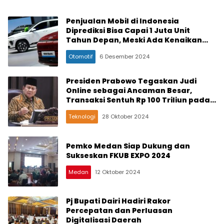
Penjualan Mobil di Indonesia
Diprediksi Bisa Capai 1 Juta Unit
Tahun Depan, Meski Ada Kenaikan
PPN
Otomotif
6 Desember 2024
Presiden Prabowo Tegaskan Judi
Online sebagai Ancaman Besar,
Transaksi Sentuh Rp 100 Triliun pada
Semester I-2024
Teknologi
28 Oktober 2024
Pemko Medan Siap Dukung dan
Sukseskan FKUB EXPO 2024
Medan
12 Oktober 2024
Pj Bupati Dairi Hadiri Rakor
Percepatan dan Perluasan
Digitalisasi Daerah