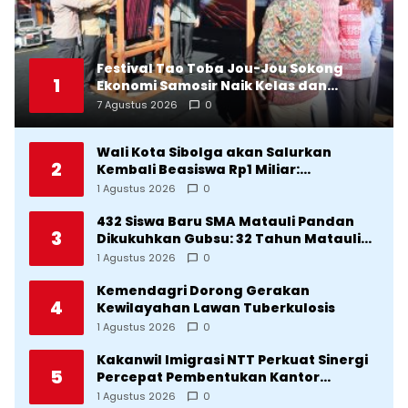
Festival Tao Toba Jou-Jou Sokong
1
Ekonomi Samosir Naik Kelas dan
Pariwisata Menjadi Sumber
7 Agustus 2026
0
Pertumbuhan Ekonomi Baru
Wali Kota Sibolga akan Salurkan
2
Kembali Beasiswa Rp1 Miliar:
Diproritaskan Mahasiswa Korban
1 Agustus 2026
0
Bencana
432 Siswa Baru SMA Matauli Pandan
3
Dikukuhkan Gubsu: 32 Tahun Matauli
Cetak SDM Unggul
1 Agustus 2026
0
Kemendagri Dorong Gerakan
4
Kewilayahan Lawan Tuberkulosis
1 Agustus 2026
0
Kakanwil Imigrasi NTT Perkuat Sinergi
5
Percepat Pembentukan Kantor
Imigrasi Sumba Timur
1 Agustus 2026
0