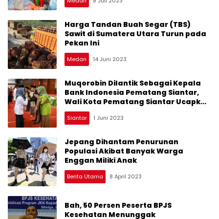
Medan
8 Juli 2023
Harga Tandan Buah Segar (TBS)
Sawit di Sumatera Utara Turun pada
Pekan Ini
Medan
14 Juni 2023
Muqorobin Dilantik Sebagai Kepala
Bank Indonesia Pematang Siantar,
Wali Kota Pematang Siantar Ucapkan
Terima Kasih pada Bapak Teuku
Siantar
1 Juni 2023
Munandar
Jepang Dihantam Penurunan
Populasi Akibat Banyak Warga
Enggan Miliki Anak
Berita Utama
8 April 2023
Bah, 50 Persen Peserta BPJS
Kesehatan Menunggak