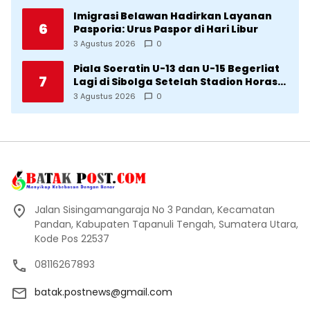
Imigrasi Belawan Hadirkan Layanan
6
Pasporia: Urus Paspor di Hari Libur
3 Agustus 2026
0
Piala Soeratin U-13 dan U-15 Begerliat
7
Lagi di Sibolga Setelah Stadion Horas
Direvitalisasi Wali Kota
3 Agustus 2026
0
Jalan Sisingamangaraja No 3 Pandan, Kecamatan
Pandan, Kabupaten Tapanuli Tengah, Sumatera Utara,
Kode Pos 22537
08116267893
batak.postnews@gmail.com