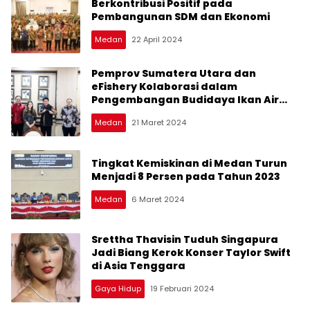
Berkontribusi Positif pada
Pembangunan SDM dan Ekonomi
Medan
22 April 2024
Pemprov Sumatera Utara dan
eFishery Kolaborasi dalam
Pengembangan Budidaya Ikan Air
Tawar
Medan
21 Maret 2024
Tingkat Kemiskinan di Medan Turun
Menjadi 8 Persen pada Tahun 2023
Medan
6 Maret 2024
Srettha Thavisin Tuduh Singapura
Jadi Biang Kerok Konser Taylor Swift
di Asia Tenggara
Gaya Hidup
19 Februari 2024