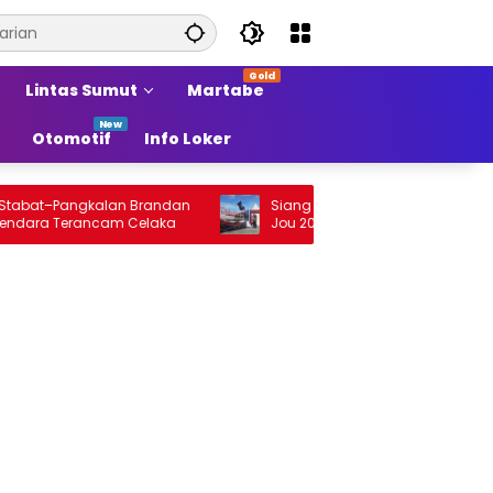
Lintas Sumut
Martabe
Otomotif
Info Loker
t–Pangkalan Brandan
Siang Ini Opening Festival Tao Toba Jou
 Terancam Celaka
Jou 2026 di Onan Baru Pangururan:
Malamnya Dihibur Marsada Band