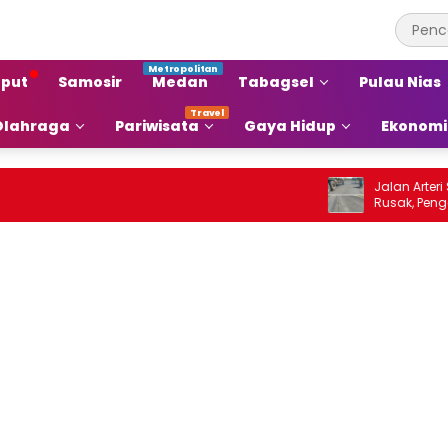
put
Samosir
Medan
Tabagsel
Pulau Nias
Olahraga
Pariwisata
Gaya Hidup
Ekonomi
Jalan Arteri Staba
Rusak, Pengendara