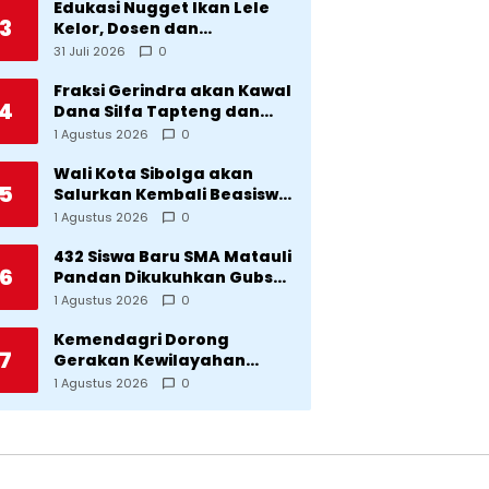
Edukasi Nugget Ikan Lele
3
Kelor, Dosen dan
Mahasiswa Dorong
31 Juli 2026
0
Pencegahan Stunting di
Desa Silangkitang
Fraksi Gerindra akan Kawal
4
Kecamatan Pahae Jae
Dana Silfa Tapteng dan
TKD Rp298 Miliar: Jangan
1 Agustus 2026
0
Sampai Pekerjaan Pusat
dan Provinsi Diklaim
Wali Kota Sibolga akan
5
Kerjaan Tapteng
Salurkan Kembali Beasiswa
Rp1 Miliar: Diproritaskan
1 Agustus 2026
0
Mahasiswa Korban
Bencana
432 Siswa Baru SMA Matauli
6
Pandan Dikukuhkan Gubsu:
32 Tahun Matauli Cetak
1 Agustus 2026
0
SDM Unggul
Kemendagri Dorong
7
Gerakan Kewilayahan
Lawan Tuberkulosis
1 Agustus 2026
0