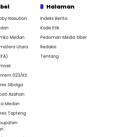
bel
Halaman
bby Nasution
Indeks Berita
dan
Kode Etik
mko Medan
Pedoman Media Siber
matera Utara
Redaksi
EFA)
Tentang
mosir
nrem 023/KS
lres Sibolga
pati Asahan
ta Medan
lres Tapteng
bupaten
an