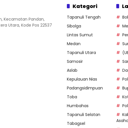
Kategori
La
Tapanuli Tengah
Bo
an, Kecamatan Pandan,
ra Utara, Kode Pos 22537
Sibolga
Me
Lintas Sumut
Pe
Medan
Su
Tapanuli Utara
(U
Samosir
Sa
Aslab
Da
Kepulauan Nias
Po
Padangsidimpuan
Bu
Toba
Ko
Humbahas
Po
Tapanuli Selatan
Ka
Asah
Tabagsel