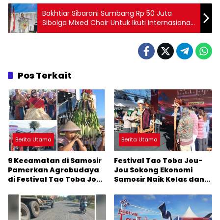
Bakhtiar Sibarani Sumbang Rp 50 Juta
Sibolga Mixed Choir Untuk Ikuti Internasional
Choir Folk Festival 2025
Pos Terkait
Berita Utama
Berita Utama
9 Kecamatan di Samosir
Festival Tao Toba Jou-
Pamerkan Agrobudaya
Jou Sokong Ekonomi
di Festival Tao Toba Jou-
Samosir Naik Kelas dan
Jou 2026: Membranding
Pariwisata Menjadi
Produk Lokal agar
Sumber Pertumbuhan
Terkenal
Ekonomi Baru