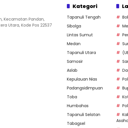
Kategori
La
Tapanuli Tengah
Bo
an, Kecamatan Pandan,
ra Utara, Kode Pos 22537
Sibolga
Me
Lintas Sumut
Pe
Medan
Su
Tapanuli Utara
(U
Samosir
Sa
Aslab
Da
Kepulauan Nias
Po
Padangsidimpuan
Bu
Toba
Ko
Humbahas
Po
Tapanuli Selatan
Ka
Asah
Tabagsel