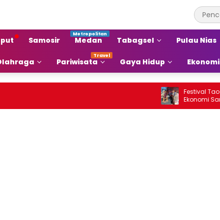
put
Samosir
Medan
Tabagsel
Pulau Nias
Olahraga
Pariwisata
Gaya Hidup
Ekonomi
Festival Tao Tob
Ekonomi Samosir 
Pariwisata Menja
Ekonomi Baru