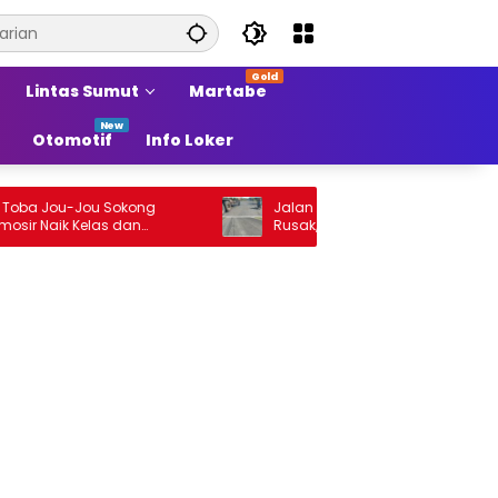
Lintas Sumut
Martabe
Otomotif
Info Loker
a Jou-Jou Sokong
Jalan Arteri Stabat–Pangkalan Branda
Naik Kelas dan
Rusak, Pengendara Terancam Celaka
di Sumber Pertumbuhan