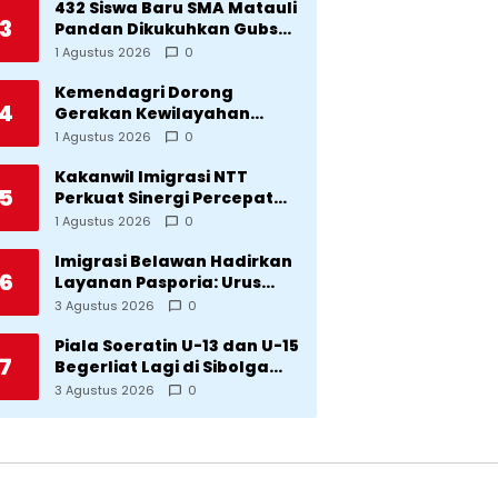
Bencana
432 Siswa Baru SMA Matauli
3
Pandan Dikukuhkan Gubsu:
32 Tahun Matauli Cetak
1 Agustus 2026
0
SDM Unggul
Kemendagri Dorong
4
Gerakan Kewilayahan
Lawan Tuberkulosis
1 Agustus 2026
0
Kakanwil Imigrasi NTT
5
Perkuat Sinergi Percepat
Pembentukan Kantor
1 Agustus 2026
0
Imigrasi Sumba Timur
Imigrasi Belawan Hadirkan
6
Layanan Pasporia: Urus
Paspor di Hari Libur
3 Agustus 2026
0
Piala Soeratin U-13 dan U-15
7
Begerliat Lagi di Sibolga
Setelah Stadion Horas
3 Agustus 2026
0
Direvitalisasi Wali Kota