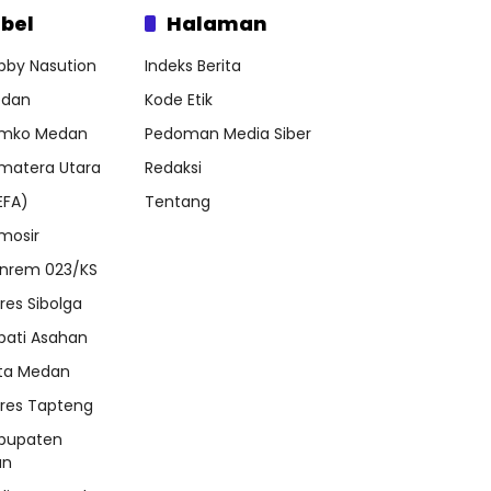
bel
Halaman
bby Nasution
Indeks Berita
dan
Kode Etik
mko Medan
Pedoman Media Siber
matera Utara
Redaksi
EFA)
Tentang
mosir
nrem 023/KS
lres Sibolga
pati Asahan
ta Medan
lres Tapteng
bupaten
an