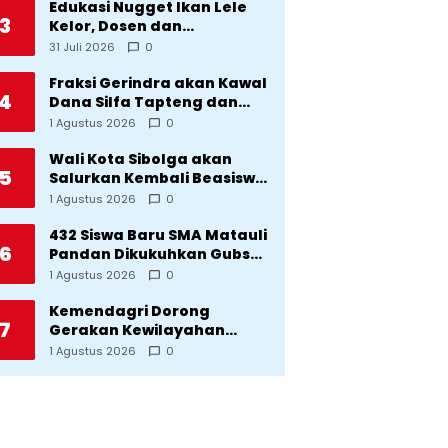
Edukasi Nugget Ikan Lele
3
Kelor, Dosen dan
Mahasiswa Dorong
31 Juli 2026
0
Pencegahan Stunting di
Desa Silangkitang
Fraksi Gerindra akan Kawal
4
Kecamatan Pahae Jae
Dana Silfa Tapteng dan
TKD Rp298 Miliar: Jangan
1 Agustus 2026
0
Sampai Pekerjaan Pusat
dan Provinsi Diklaim
Wali Kota Sibolga akan
5
Kerjaan Tapteng
Salurkan Kembali Beasiswa
Rp1 Miliar: Diproritaskan
1 Agustus 2026
0
Mahasiswa Korban
Bencana
432 Siswa Baru SMA Matauli
6
Pandan Dikukuhkan Gubsu:
32 Tahun Matauli Cetak
1 Agustus 2026
0
SDM Unggul
Kemendagri Dorong
7
Gerakan Kewilayahan
Lawan Tuberkulosis
1 Agustus 2026
0