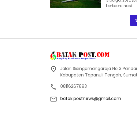
Sibolga, 20/2 (
berkoordinasi…
Jalan Sisingamangaraja No 3 Pand
Kabupaten Tapanuli Tengah, Sumate
08116267893
batak.postnews@gmail.com