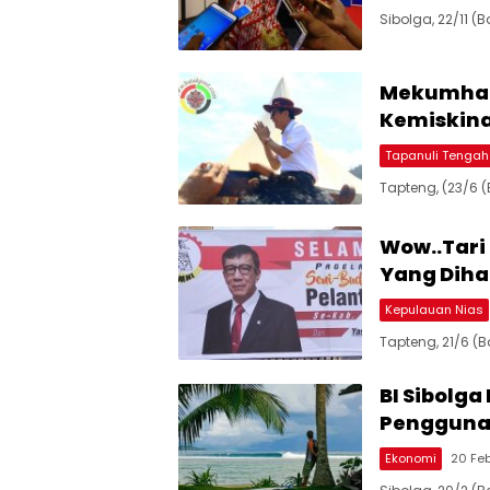
Sibolga, 22/11 
Mekumham
Kemiskina
Tapanuli Tengah
Tapteng, (23/6 
Wow..Tari
Yang Diha
Kepulauan Nias
Tapteng, 21/6 (
BI Sibolga
Penggunaa
Ekonomi
20 Feb