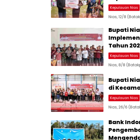
Kepulauan Nias
Nias, 12/8 (Bata
Bupati Nia
Implement
Tahun 20
Kepulauan Nias
Nias, 8/8 (Batak
Bupati Ni
di Kecama
Kepulauan Nias
Nias, 26/6 (Bata
Bank Indo
Pengemba
Mengendal