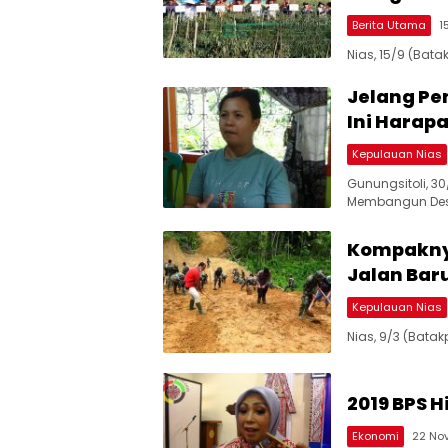
Berita Utama
1
Nias, 15/9 (Bat
Jelang Pe
Ini Harap
Kepulauan Nias
Gunungsitoli, 
Membangun De
Kompaknya
Jalan Baru
Kepulauan Nias
Nias, 9/3 (Bat
2019 BPS H
Ekonomi
22 No