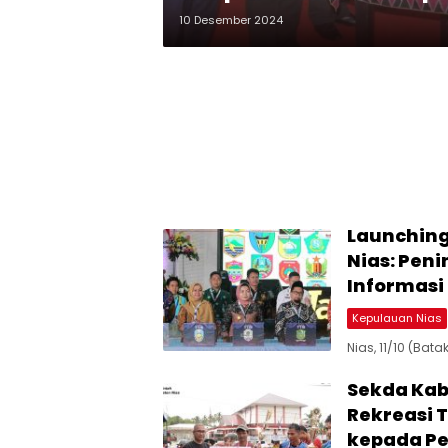
2029
10 Desember 2024
Launching 
Nias: Pe
Informasi
Kepulauan Nias
Nias, 11/10 (Ba
Sekda Kab
Rekreasi 
kepada Pe