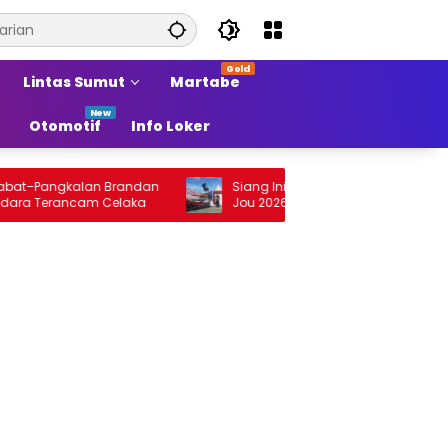
Lintas Sumut
Martabe
Otomotif
Info Loker
kalan Brandan
Siang Ini Opening Festival Tao Toba Jou
cam Celaka
Jou 2026 di Onan Baru Pangururan:
Malamnya Dihibur Marsada Band