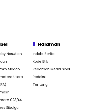
bel
Halaman
bby Nasution
Indeks Berita
dan
Kode Etik
mko Medan
Pedoman Media Siber
matera Utara
Redaksi
EFA)
Tentang
mosir
nrem 023/KS
lres Sibolga