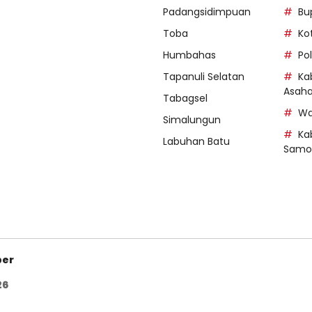
Padangsidimpuan
Bu
Toba
Ko
Humbahas
Po
Tapanuli Selatan
Ka
Asah
Tabagsel
Wa
Simalungun
Ka
Labuhan Batu
Samos
ber
26