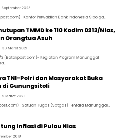
5 September 2023
akpost.com)- Kantor Perwakilan Bank Indonesia Sibolga…
nutupan TMMD ke 110 Kodim 0213/Nias,
an Orangtua Asuh
30 Maret 2021
30/3 (Batakpost.com)- Kegiatan Program Manunggal
sa…
 TNI-Polri dan Masyarakat Buka
 di Gunungsitoli
9 Maret 2021
akpost.com)- Satuan Tugas (Satgas) Tentara Manunggal…
itung Inflasi di Pulau Nias
vember 2018