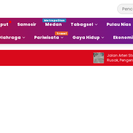
put
Samosir
Medan
Tabagsel
Pulau Nias
Olahraga
Pariwisata
Gaya Hidup
Ekonomi
Jalan Arteri Stabat–Pang
Rusak, Pengendara Teran