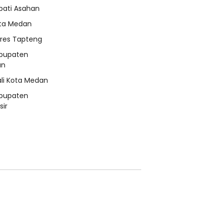
pati Asahan
ta Medan
lres Tapteng
bupaten
an
li Kota Medan
bupaten
ir