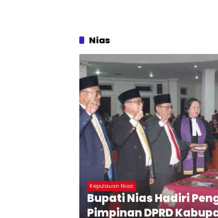
Nias
Kepulauan Nias
Bupati Nias Hadiri Pe
Pimpinan DPRD Kabupa