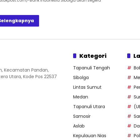
Batakpost.com)-Bank Indonesia Sibolga akan segera
Selengkapnya
Kategori
La
Tapanuli Tengah
Bo
an, Kecamatan Pandan,
ra Utara, Kode Pos 22537
Sibolga
Me
Lintas Sumut
Pe
Medan
Su
Tapanuli Utara
(U
Samosir
Sa
Aslab
Da
Kepulauan Nias
Po