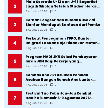
Piala Soeratin U-13 dan U-15 Begerliat
2
Lagi di Sibolga Setelah Stadion Horas
Direvitalisasi Wali Kota
3 Agustus 2026
0
Korban Longsor dan Rumah Rusak di
3
Siantar Mendapat Bantuan dari Pemko
3 Agustus 2026
0
Perkuat Pencegahan TPPO, Kantor
4
Imigrasi Labuan Bajo Hibahkan Motor
Operasional ke Lima Desa di
3 Agustus 2026
0
Manggarai
Program NADI JKN Solusi Pembayaran
5
Iuran JKN Bagi Pekerja yang
Penghasilannya Tidak Tetap
4 Agustus 2026
0
Komnas Anak RI Usulkan Pemkab
6
Asahan Bangun Rumah Anak untuk
Korban Kekerasan
4 Agustus 2026
0
Festival Tao Toba Jou-Jou Kembali
7
Hadir di Samosir 6-9 Agustus 2026:
Datang Saksikan Kemeriahan dan Raih
4 Agustus 2026
0
Peluangnya