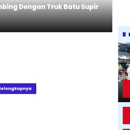
bing Dengan Truk Batu Supir
Selengkapnya