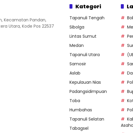
Kategori
La
Tapanuli Tengah
Bo
an, Kecamatan Pandan,
ra Utara, Kode Pos 22537
Sibolga
Me
Lintas Sumut
Pe
Medan
Su
Tapanuli Utara
(U
Samosir
Sa
Aslab
Da
Kepulauan Nias
Po
Padangsidimpuan
Bu
Toba
Ko
Humbahas
Po
Tapanuli Selatan
Ka
Asah
Tabagsel