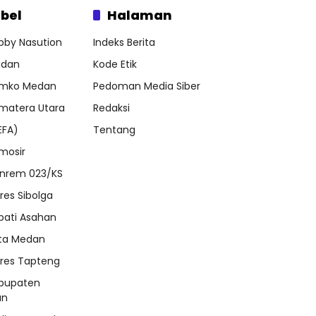
bel
Halaman
bby Nasution
Indeks Berita
dan
Kode Etik
mko Medan
Pedoman Media Siber
matera Utara
Redaksi
EFA)
Tentang
mosir
nrem 023/KS
lres Sibolga
pati Asahan
ta Medan
lres Tapteng
bupaten
an