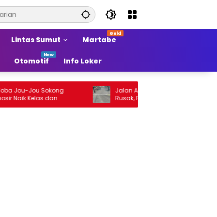
Lintas Sumut
Martabe
Otomotif
Info Loker
Jou-Jou Sokong
Jalan Arteri Stabat–Pangkalan Brandan
ik Kelas dan
Rusak, Pengendara Terancam Celaka
i Sumber Pertumbuhan