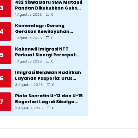
Bencana
432 Siswa Baru SMA Matauli
3
Pandan Dikukuhkan Gubsu:
32 Tahun Matauli Cetak
1 Agustus 2026
0
SDM Unggul
Kemendagri Dorong
4
Gerakan Kewilayahan
Lawan Tuberkulosis
1 Agustus 2026
0
Kakanwil Imigrasi NTT
5
Perkuat Sinergi Percepat
Pembentukan Kantor
1 Agustus 2026
0
Imigrasi Sumba Timur
Imigrasi Belawan Hadirkan
6
Layanan Pasporia: Urus
Paspor di Hari Libur
3 Agustus 2026
0
Piala Soeratin U-13 dan U-15
7
Begerliat Lagi di Sibolga
Setelah Stadion Horas
3 Agustus 2026
0
Direvitalisasi Wali Kota