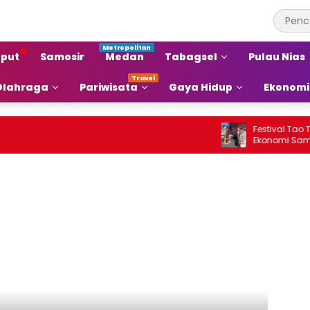
put
Samosir
Medan
Tabagsel
Pulau Nias
Olahraga
Pariwisata
Gaya Hidup
Ekonomi
Festival Tao Toba 
Ekonomi Samosir Na
Pariwisata Menjad
Ekonomi Baru