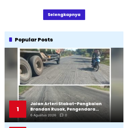
Selengkapnya
Popular Posts
Jalan Arteri Stabat–Pangkalan
1
Brandan Rusak, Pengendara
Terancam Celaka
6 Agustus 2026
0