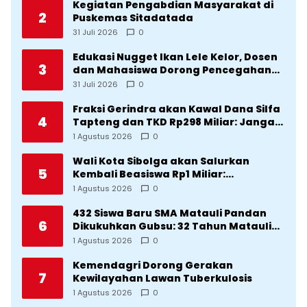
Kegiatan Pengabdian Masyarakat di
2
Puskemas Sitadatada
31 Juli 2026
0
Edukasi Nugget Ikan Lele Kelor, Dosen
3
dan Mahasiswa Dorong Pencegahan
Stunting di Desa Silangkitang
31 Juli 2026
0
Kecamatan Pahae Jae
Fraksi Gerindra akan Kawal Dana Silfa
4
Tapteng dan TKD Rp298 Miliar: Jangan
Sampai Pekerjaan Pusat dan Provinsi
1 Agustus 2026
0
Diklaim Kerjaan Tapteng
Wali Kota Sibolga akan Salurkan
5
Kembali Beasiswa Rp1 Miliar:
Diproritaskan Mahasiswa Korban
1 Agustus 2026
0
Bencana
432 Siswa Baru SMA Matauli Pandan
6
Dikukuhkan Gubsu: 32 Tahun Matauli
Cetak SDM Unggul
1 Agustus 2026
0
Kemendagri Dorong Gerakan
7
Kewilayahan Lawan Tuberkulosis
1 Agustus 2026
0