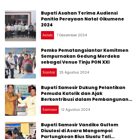
Bupati Asahan Terima Audiensi
Panitia Perayaan Natal Oikumene
2024
Aslab
7 Desember 2024
Pemko Pematangsiantar Komitmen
Sempurnakan Gedung Merdeka
sebagai Venue Tinju PON XXI
Siantar
25 Agustus 2024
Bupati Samosir Dukung Pelantikan
Pemuda Katolik dan Ajak
Berkontribusi dalam Pembangunan
Kabupaten
Samosir
12 Agustus 2024
Bupati Samosir Vandiko Gultom
Diuulosi di Acara Mangompoi
Partungkoan Bius Siualu Tali