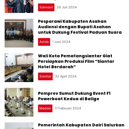
Ronggurnihuta
Samosir
26 Juli 2024
Pesparawi Kabupaten Asahan
Audiensi dengan Bupati Asahan
untuk Dukung Festival Paduan Suara
Aslab
1 Juni 2024
Wali Kota Pematangsiantar Giat
Persiapkan Produksi Film “Siantar
Hotel Berdarah”
Siantar
30 April 2024
Pemprov Sumut Dukung Event F1
Powerboat Kedua di Balige
Medan
17 Februari 2024
Pemerintah Kabupaten Dairi Salurkan