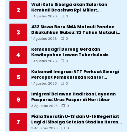
Wali Kota Sibolga akan Salurkan
2
Kembali Beasiswa Rp1 Miliar:
Diproritaskan Mahasiswa Korban
1 Agustus 2026
0
Bencana
432 Siswa Baru SMA Matauli Pandan
3
Dikukuhkan Gubsu: 32 Tahun Matauli
Cetak SDM Unggul
1 Agustus 2026
0
Kemendagri Dorong Gerakan
4
Kewilayahan Lawan Tuberkulosis
1 Agustus 2026
0
Kakanwil Imigrasi NTT Perkuat Sinergi
5
Percepat Pembentukan Kantor
Imigrasi Sumba Timur
1 Agustus 2026
0
Imigrasi Belawan Hadirkan Layanan
6
Pasporia: Urus Paspor di Hari Libur
3 Agustus 2026
0
Piala Soeratin U-13 dan U-15 Begerliat
7
Lagi di Sibolga Setelah Stadion Horas
Direvitalisasi Wali Kota
3 Agustus 2026
0