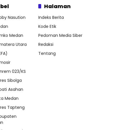
bel
Halaman
bby Nasution
Indeks Berita
dan
Kode Etik
mko Medan
Pedoman Media Siber
matera Utara
Redaksi
EFA)
Tentang
mosir
nrem 023/KS
lres Sibolga
pati Asahan
ta Medan
lres Tapteng
bupaten
an