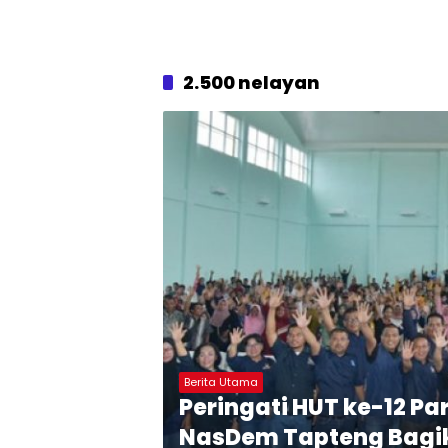
2.500 nelayan
Berita Utama
Peringati HUT ke-12 P
NasDem Tapteng Bagik