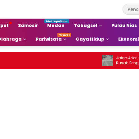
put
Samosir
Medan
Tabagsel
Pulau Nias
Olahraga
Pariwisata
Gaya Hidup
Ekonomi
Jalan Arteri Staba
Rusak, Pengendara