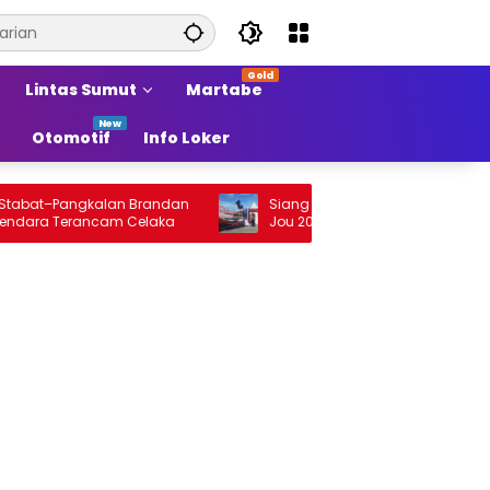
Lintas Sumut
Martabe
Otomotif
Info Loker
t–Pangkalan Brandan
Siang Ini Opening Festival Tao Toba Jou
 Terancam Celaka
Jou 2026 di Onan Baru Pangururan:
Malamnya Dihibur Marsada Band