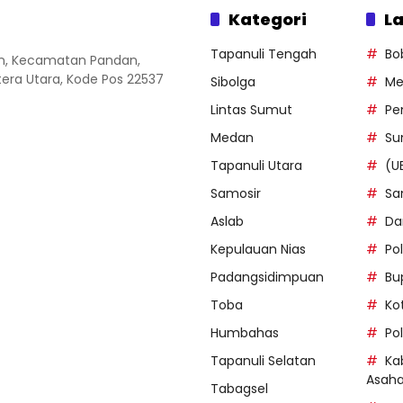
Kategori
La
Tapanuli Tengah
Bo
an, Kecamatan Pandan,
ra Utara, Kode Pos 22537
Sibolga
Me
Lintas Sumut
Pe
Medan
Su
Tapanuli Utara
(U
Samosir
Sa
Aslab
Da
Kepulauan Nias
Po
Padangsidimpuan
Bu
Toba
Ko
Humbahas
Po
Tapanuli Selatan
Ka
Asah
Tabagsel