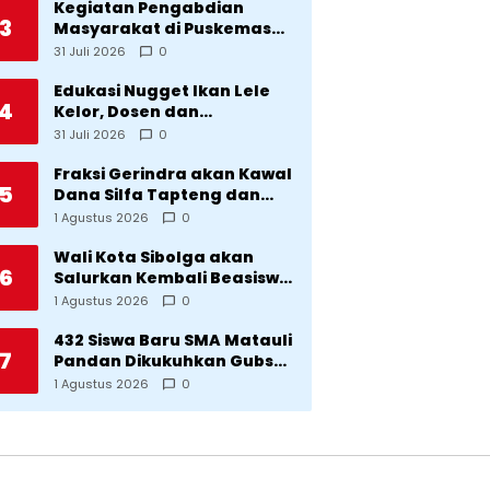
Kegiatan Pengabdian
3
Masyarakat di Puskemas
Sitadatada
31 Juli 2026
0
Edukasi Nugget Ikan Lele
4
Kelor, Dosen dan
Mahasiswa Dorong
31 Juli 2026
0
Pencegahan Stunting di
Desa Silangkitang
Fraksi Gerindra akan Kawal
5
Kecamatan Pahae Jae
Dana Silfa Tapteng dan
TKD Rp298 Miliar: Jangan
1 Agustus 2026
0
Sampai Pekerjaan Pusat
dan Provinsi Diklaim
Wali Kota Sibolga akan
6
Kerjaan Tapteng
Salurkan Kembali Beasiswa
Rp1 Miliar: Diproritaskan
1 Agustus 2026
0
Mahasiswa Korban
Bencana
432 Siswa Baru SMA Matauli
7
Pandan Dikukuhkan Gubsu:
32 Tahun Matauli Cetak
1 Agustus 2026
0
SDM Unggul