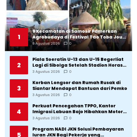
9 Kecamatan di Samosir Pamerkan
1
Agrobudaya di Festival Tao Toba Jou-
Jou 2026: Membranding Produk Lokal
8 Agustus 2026
0
agar Terkenal
Piala Soeratin U-13 dan U-15 Begerliat
2
Lagi di Sibolga Setelah Stadion Horas
Direvitalisasi Wali Kota
3 Agustus 2026
0
Korban Longsor dan Rumah Rusak di
3
Siantar Mendapat Bantuan dari Pemko
3 Agustus 2026
0
Perkuat Pencegahan TPPO, Kantor
4
Imigrasi Labuan Bajo Hibahkan Motor
Operasional ke Lima Desa di
3 Agustus 2026
0
Manggarai
Program NADI JKN Solusi Pembayaran
5
Iuran JKN Bagi Pekerja yang