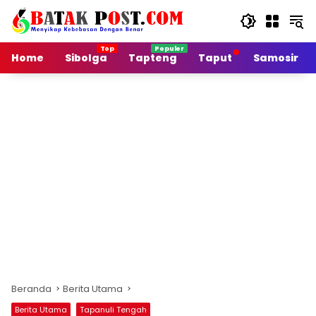
Langsung
ke
konten
Home
Sibolga
Tapteng
Taput
Samosir
Beranda
Berita Utama
Berita Utama
Tapanuli Tengah