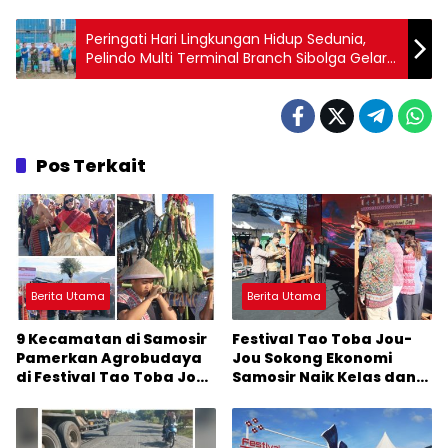
Peringati Hari Lingkungan Hidup Sedunia,
Pelindo Multi Terminal Branch Sibolga Gelar
Aksi Tanam Pohon
Pos Terkait
Berita Utama
Berita Utama
9 Kecamatan di Samosir
Festival Tao Toba Jou-
Pamerkan Agrobudaya
Jou Sokong Ekonomi
di Festival Tao Toba Jou-
Samosir Naik Kelas dan
Jou 2026: Membranding
Pariwisata Menjadi
Produk Lokal agar
Sumber Pertumbuhan
Terkenal
Ekonomi Baru