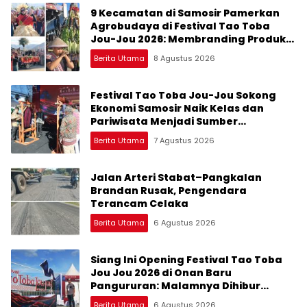
9 Kecamatan di Samosir Pamerkan
Agrobudaya di Festival Tao Toba
Jou-Jou 2026: Membranding Produk
Lokal agar Terkenal
Berita Utama
8 Agustus 2026
Festival Tao Toba Jou-Jou Sokong
Ekonomi Samosir Naik Kelas dan
Pariwisata Menjadi Sumber
Pertumbuhan Ekonomi Baru
Berita Utama
7 Agustus 2026
Jalan Arteri Stabat–Pangkalan
Brandan Rusak, Pengendara
Terancam Celaka
Berita Utama
6 Agustus 2026
Siang Ini Opening Festival Tao Toba
Jou Jou 2026 di Onan Baru
Pangururan: Malamnya Dihibur
Marsada Band
Berita Utama
6 Agustus 2026