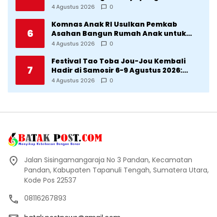
Penghasilannya Tidak Tetap
4 Agustus 2026
0
Komnas Anak RI Usulkan Pemkab
6
Asahan Bangun Rumah Anak untuk
Korban Kekerasan
4 Agustus 2026
0
Festival Tao Toba Jou-Jou Kembali
7
Hadir di Samosir 6-9 Agustus 2026:
Datang Saksikan Kemeriahan dan Raih
4 Agustus 2026
0
Peluangnya
Jalan Sisingamangaraja No 3 Pandan, Kecamatan
Pandan, Kabupaten Tapanuli Tengah, Sumatera Utara,
Kode Pos 22537
08116267893