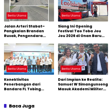
Berita Utama
Berita Utama
Jalan Arteri Stabat–
Siang Ini Opening
Pangkalan Brandan
Festival Tao Toba Jou
Rusak, Pengendara
Jou 2026 di Onan Baru
Terancam Celaka
Pangururan: Malamnya
Dihibur Marsada Band
Berita Utama
Berita Utama
Konektivitas
Dari Impian ke Realita:
Penerbangan dari
Samuel W Simangunsong
Bandara FL Tobing
Masuk Akademi Militer
Sibolga Menuju Jakarta
2026 Jalur Akselerasi
Jadi Perhatian Anggota
DPR RI Muhammad Lokot
Baca Juga
Nasution