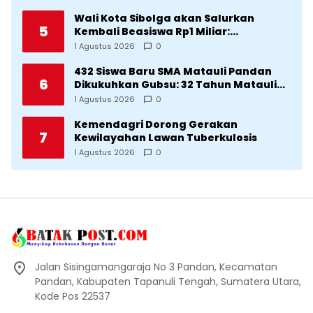
Diklaim Kerjaan Tapteng
Wali Kota Sibolga akan Salurkan
5
Kembali Beasiswa Rp1 Miliar:
Diproritaskan Mahasiswa Korban
1 Agustus 2026
0
Bencana
432 Siswa Baru SMA Matauli Pandan
6
Dikukuhkan Gubsu: 32 Tahun Matauli
Cetak SDM Unggul
1 Agustus 2026
0
Kemendagri Dorong Gerakan
7
Kewilayahan Lawan Tuberkulosis
1 Agustus 2026
0
Jalan Sisingamangaraja No 3 Pandan, Kecamatan
Pandan, Kabupaten Tapanuli Tengah, Sumatera Utara,
Kode Pos 22537