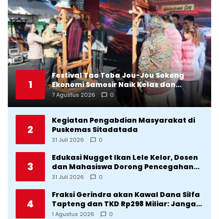
Festival Tao Toba Jou-Jou Sokong
1
Ekonomi Samosir Naik Kelas dan
Pariwisata Menjadi Sumber
7 Agustus 2026
0
Pertumbuhan Ekonomi Baru
Kegiatan Pengabdian Masyarakat di
2
Puskemas Sitadatada
31 Juli 2026
0
Edukasi Nugget Ikan Lele Kelor, Dosen
3
dan Mahasiswa Dorong Pencegahan
Stunting di Desa Silangkitang
31 Juli 2026
0
Kecamatan Pahae Jae
Fraksi Gerindra akan Kawal Dana Silfa
4
Tapteng dan TKD Rp298 Miliar: Jangan
Sampai Pekerjaan Pusat dan Provinsi
1 Agustus 2026
0