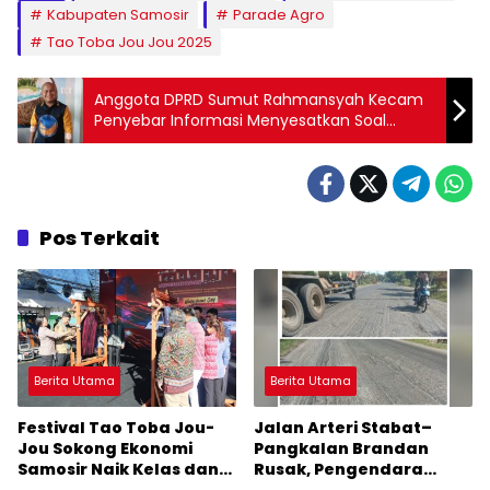
Kabupaten Samosir
Parade Agro
Tao Toba Jou Jou 2025
Anggota DPRD Sumut Rahmansyah Kecam
Penyebar Informasi Menyesatkan Soal
Beasiswa di Tapteng, Minta Poldasu Tangkap
Oknum J
Pos Terkait
Berita Utama
Berita Utama
Festival Tao Toba Jou-
Jalan Arteri Stabat–
Jou Sokong Ekonomi
Pangkalan Brandan
Samosir Naik Kelas dan
Rusak, Pengendara
Pariwisata Menjadi
Terancam Celaka