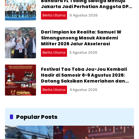
Bandara FL Tobing Sibolga Menuju
Jakarta Jadi Perhatian Anggota DPR
RI Muhammad Lokot Nasution
Berita Utama
6 Agustus 2026
Dari Impian ke Realita: Samuel W
Simangunsong Masuk Akademi
Militer 2026 Jalur Akselerasi
Berita Utama
5 Agustus 2026
Festival Tao Toba Jou-Jou Kembali
Hadir di Samosir 6-9 Agustus 2026:
Datang Saksikan Kemeriahan dan
Raih Peluangnya
Berita Utama
4 Agustus 2026
Popular Posts