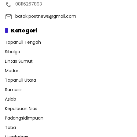
08116267893
batak.postnews@gmail.com
Kategori
Tapanuli Tengah
Sibolga
Lintas Sumut
Medan
Tapanuli Utara
Samosir
Aslab
Kepulauan Nias
Padangsidimpuan
Toba
Humbahas