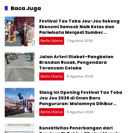
Peluangnya
Baca Juga
Festival Tao Toba Jou-Jou Sokong
Ekonomi Samosir Naik Kelas dan
Pariwisata Menjadi Sumber
Pertumbuhan Ekonomi Baru
Berita Utama
7 Agustus 2026
Jalan Arteri Stabat–Pangkalan
Brandan Rusak, Pengendara
Terancam Celaka
Berita Utama
6 Agustus 2026
Siang Ini Opening Festival Tao Toba
Jou Jou 2026 di Onan Baru
Pangururan: Malamnya Dihibur
Marsada Band
Berita Utama
6 Agustus 2026
Konektivitas Penerbangan dari