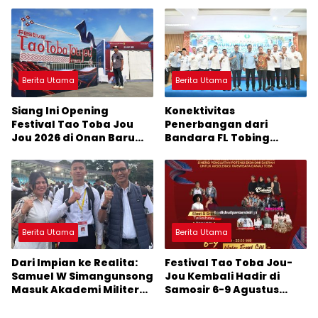
Sumber Pertumbuhan
Ekonomi Baru
Berita Utama
Berita Utama
Siang Ini Opening
Konektivitas
Festival Tao Toba Jou
Penerbangan dari
Jou 2026 di Onan Baru
Bandara FL Tobing
Pangururan: Malamnya
Sibolga Menuju Jakarta
Dihibur Marsada Band
Jadi Perhatian Anggota
DPR RI Muhammad Lokot
Nasution
Berita Utama
Berita Utama
Dari Impian ke Realita:
Festival Tao Toba Jou-
Samuel W Simangunsong
Jou Kembali Hadir di
Masuk Akademi Militer
Samosir 6-9 Agustus
2026 Jalur Akselerasi
2026: Datang Saksikan
Kemeriahan dan Raih