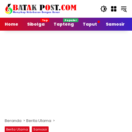
Langsung
ke
konten
Home
Sibolga
Tapteng
Taput
Samosir
Beranda
Berita Utama
Berita Utama
Samosir