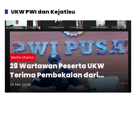
UKW PWI dan Kejatisu
Berita Utama
28 Wartawan Peserta UKW
Terima Pembekalan dari
Direktur UKW PWI Pusat
29 Mei 2026