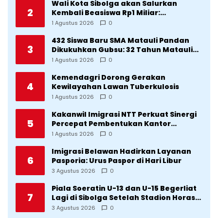
Wali Kota Sibolga akan Salurkan
2
Kembali Beasiswa Rp1 Miliar:
Diproritaskan Mahasiswa Korban
1 Agustus 2026
0
Bencana
432 Siswa Baru SMA Matauli Pandan
3
Dikukuhkan Gubsu: 32 Tahun Matauli
Cetak SDM Unggul
1 Agustus 2026
0
Kemendagri Dorong Gerakan
4
Kewilayahan Lawan Tuberkulosis
1 Agustus 2026
0
Kakanwil Imigrasi NTT Perkuat Sinergi
5
Percepat Pembentukan Kantor
Imigrasi Sumba Timur
1 Agustus 2026
0
Imigrasi Belawan Hadirkan Layanan
6
Pasporia: Urus Paspor di Hari Libur
3 Agustus 2026
0
Piala Soeratin U-13 dan U-15 Begerliat
7
Lagi di Sibolga Setelah Stadion Horas
Direvitalisasi Wali Kota
3 Agustus 2026
0