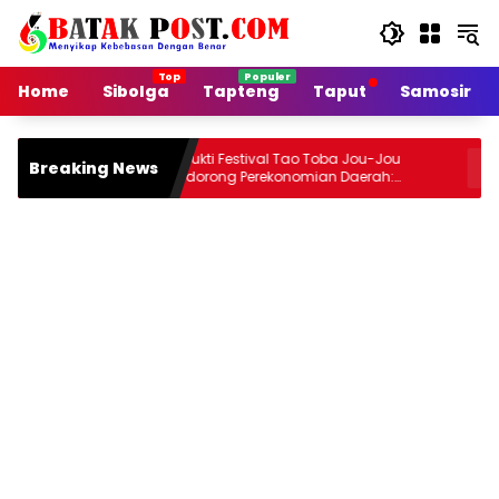
Langsung
ke
konten
Home
Sibolga
Tapteng
Taput
Samosir
Terbukti Festival Tao Toba Jou-Jou
9 Kecamat
Breaking News
Pendorong Perekonomian Daerah:
Agrobuday
Transaksi Penjualan UMKM Rp6,05 Miliar
Jou 2026:
dalam Empat Hari
agar Terke