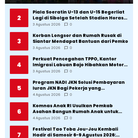
Manfaatkan CFD
Piala Soeratin U-13 dan U-15 Begerliat
2
Lagi di Sibolga Setelah Stadion Horas
Direvitalisasi Wali Kota
3 Agustus 2026
0
Korban Longsor dan Rumah Rusak di
3
Siantar Mendapat Bantuan dari Pemko
3 Agustus 2026
0
Perkuat Pencegahan TPPO, Kantor
4
Imigrasi Labuan Bajo Hibahkan Motor
Operasional ke Lima Desa di
3 Agustus 2026
0
Manggarai
Program NADI JKN Solusi Pembayaran
5
Iuran JKN Bagi Pekerja yang
Penghasilannya Tidak Tetap
4 Agustus 2026
0
Komnas Anak RI Usulkan Pemkab
6
Asahan Bangun Rumah Anak untuk
Korban Kekerasan
4 Agustus 2026
0
Festival Tao Toba Jou-Jou Kembali
7
Hadir di Samosir 6-9 Agustus 2026: