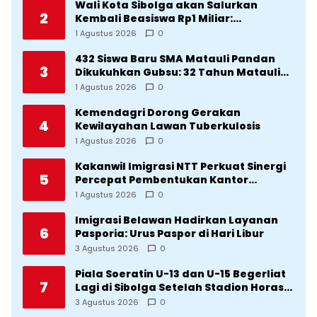
Wali Kota Sibolga akan Salurkan
2
Kembali Beasiswa Rp1 Miliar:
Diproritaskan Mahasiswa Korban
1 Agustus 2026
0
Bencana
432 Siswa Baru SMA Matauli Pandan
3
Dikukuhkan Gubsu: 32 Tahun Matauli
Cetak SDM Unggul
1 Agustus 2026
0
Kemendagri Dorong Gerakan
4
Kewilayahan Lawan Tuberkulosis
1 Agustus 2026
0
Kakanwil Imigrasi NTT Perkuat Sinergi
5
Percepat Pembentukan Kantor
Imigrasi Sumba Timur
1 Agustus 2026
0
Imigrasi Belawan Hadirkan Layanan
6
Pasporia: Urus Paspor di Hari Libur
3 Agustus 2026
0
Piala Soeratin U-13 dan U-15 Begerliat
7
Lagi di Sibolga Setelah Stadion Horas
Direvitalisasi Wali Kota
3 Agustus 2026
0