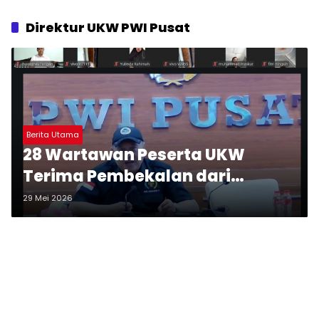
Direktur UKW PWI Pusat
Berita Utama
28 Wartawan Peserta UKW
Terima Pembekalan dari
Direktur UKW PWI Pusat
29 Mei 2026