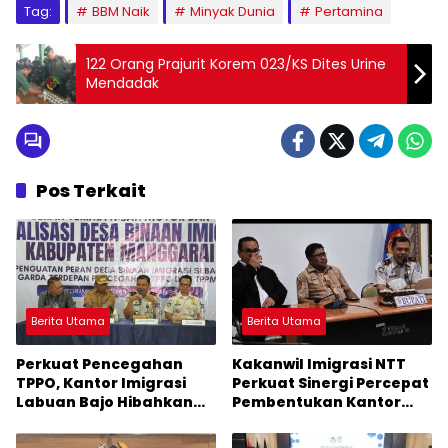
Tag:
BBM Naik
Minyak Dunia
Pertamina
122 Orang Prajurit Korem 023/KS Dites Urine
Mendadak
Pos Terkait
Berita Utama
Berita Utama
Perkuat Pencegahan
Kakanwil Imigrasi NTT
TPPO, Kantor Imigrasi
Perkuat Sinergi Percepat
Labuan Bajo Hibahkan
Pembentukan Kantor
Motor Operasional ke
Imigrasi Sumba Timur
Lima Desa di Manggarai