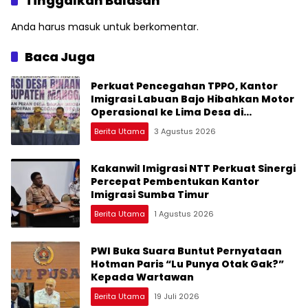
Tinggalkan Balasan
Anda harus
masuk
untuk berkomentar.
Baca Juga
Perkuat Pencegahan TPPO, Kantor
Imigrasi Labuan Bajo Hibahkan Motor
Operasional ke Lima Desa di
Manggarai
Berita Utama
3 Agustus 2026
Kakanwil Imigrasi NTT Perkuat Sinergi
Percepat Pembentukan Kantor
Imigrasi Sumba Timur
Berita Utama
1 Agustus 2026
PWI Buka Suara Buntut Pernyataan
Hotman Paris “Lu Punya Otak Gak?”
Kepada Wartawan
Berita Utama
19 Juli 2026