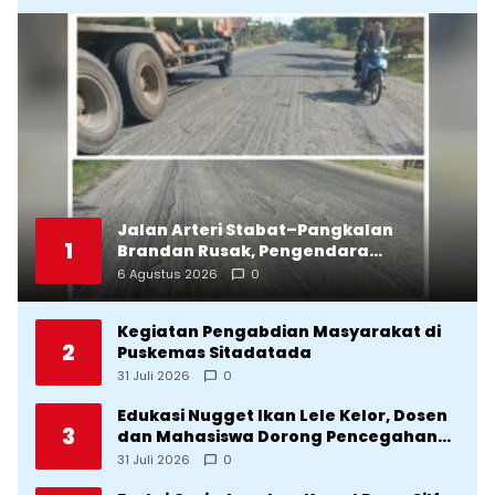
Jalan Arteri Stabat–Pangkalan
1
Brandan Rusak, Pengendara
Terancam Celaka
6 Agustus 2026
0
Kegiatan Pengabdian Masyarakat di
2
Puskemas Sitadatada
31 Juli 2026
0
Edukasi Nugget Ikan Lele Kelor, Dosen
3
dan Mahasiswa Dorong Pencegahan
Stunting di Desa Silangkitang
31 Juli 2026
0
Kecamatan Pahae Jae