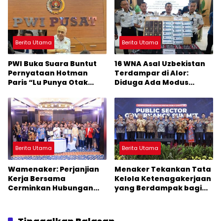
Berita Utama
Berita Utama
PWI Buka Suara Buntut
16 WNA Asal Uzbekistan
Pernyataan Hotman
Terdampar di Alor:
Paris “Lu Punya Otak
Diduga Ada Modus
Gak?” Kepada
Penyelundupan Manusia
Wartawan
Terorganisir
Berita Utama
Berita Utama
Wamenaker: Perjanjian
Menaker Tekankan Tata
Kerja Bersama
Kelola Ketenagakerjaan
Cerminkan Hubungan
yang Berdampak bagi
Industrial yang Sehat
Masyarakat