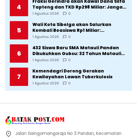
Fraksi Gerindra akan Kawal Dana Silfa
4
Tapteng dan TKD Rp298 Miliar: Jangan
Sampai Pekerjaan Pusat dan Provinsi
1 Agustus 2026
0
Diklaim Kerjaan Tapteng
Wali Kota Sibolga akan Salurkan
5
Kembali Beasiswa Rp1 Miliar:
Diproritaskan Mahasiswa Korban
1 Agustus 2026
0
Bencana
432 Siswa Baru SMA Matauli Pandan
6
Dikukuhkan Gubsu: 32 Tahun Matauli
Cetak SDM Unggul
1 Agustus 2026
0
Kemendagri Dorong Gerakan
7
Kewilayahan Lawan Tuberkulosis
1 Agustus 2026
0
Jalan Sisingamangaraja No 3 Pandan, Kecamatan