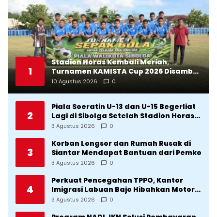
Stadion Horas Kembali Meriah,
1
Turnamen KAMISTA Cup 2026 Disambut
Antusias Masyarakat
10 Agustus 2026
0
Piala Soeratin U-13 dan U-15 Begerliat
2
Lagi di Sibolga Setelah Stadion Horas
Direvitalisasi Wali Kota
3 Agustus 2026
0
Korban Longsor dan Rumah Rusak di
3
Siantar Mendapat Bantuan dari Pemko
3 Agustus 2026
0
Perkuat Pencegahan TPPO, Kantor
4
Imigrasi Labuan Bajo Hibahkan Motor
Operasional ke Lima Desa di
3 Agustus 2026
0
Manggarai