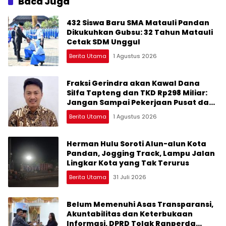
Baca Juga
432 Siswa Baru SMA Matauli Pandan
Dikukuhkan Gubsu: 32 Tahun Matauli
Cetak SDM Unggul
Berita Utama
1 Agustus 2026
Fraksi Gerindra akan Kawal Dana
Silfa Tapteng dan TKD Rp298 Miliar:
Jangan Sampai Pekerjaan Pusat dan
Provinsi Diklaim Kerjaan Tapteng
Berita Utama
1 Agustus 2026
Herman Hulu Soroti Alun-alun Kota
Pandan, Jogging Track, Lampu Jalan
Lingkar Kota yang Tak Terurus
Berita Utama
31 Juli 2026
Belum Memenuhi Asas Transparansi,
Akuntabilitas dan Keterbukaan
Informasi, DPRD Tolak Ranperda