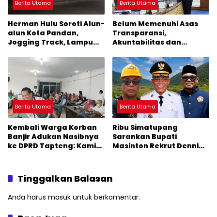
Berita Utama
Berita Utama
Herman Hulu Soroti Alun-
Belum Memenuhi Asas
alun Kota Pandan,
Transparansi,
Jogging Track, Lampu
Akuntabilitas dan
Jalan Lingkar Kota yang
Keterbukaan Informasi,
Tak Terurus
DPRD Tolak Ranperda
Pertanggungjawaban
APBD Tapteng 2025
Berita Utama
Berita Utama
Kembali Warga Korban
Ribu Simatupang
Banjir Adukan Nasibnya
Sarankan Bupati
ke DPRD Tapteng: Kami
Masinton Rekrut Denni
Seperti Ayam
Aprilsyah Lubis Jadi
Kehilangan Induk
Sekda Tapteng
Tinggalkan Balasan
Anda harus
masuk
untuk berkomentar.