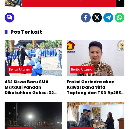
Pos Terkait
Berita Utama
Berita Utama
432 Siswa Baru SMA
Fraksi Gerindra akan
Matauli Pandan
Kawal Dana Silfa
Dikukuhkan Gubsu: 32
Tapteng dan TKD Rp298
Tahun Matauli Cetak
Miliar: Jangan Sampai
SDM Unggul
Pekerjaan Pusat dan
Provinsi Diklaim Kerjaan
Tapteng