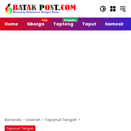
Langsung
ke
konten
Home
Sibolga
Tapteng
Taput
Samosir
Beranda
Daerah
Tapanuli Tengah
Tapanuli Tengah