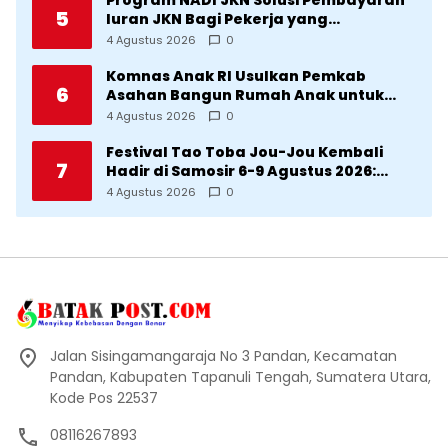
Program NADI JKN Solusi Pembayaran
5
Iuran JKN Bagi Pekerja yang
Penghasilannya Tidak Tetap
4 Agustus 2026
0
Komnas Anak RI Usulkan Pemkab
6
Asahan Bangun Rumah Anak untuk
Korban Kekerasan
4 Agustus 2026
0
Festival Tao Toba Jou-Jou Kembali
7
Hadir di Samosir 6-9 Agustus 2026:
Datang Saksikan Kemeriahan dan Raih
4 Agustus 2026
0
Peluangnya
Jalan Sisingamangaraja No 3 Pandan, Kecamatan
Pandan, Kabupaten Tapanuli Tengah, Sumatera Utara,
Kode Pos 22537
08116267893