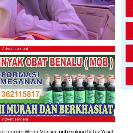
Advertisement
Advertisement
Selebgram Wirda Mansur, putri sulung Ustaz Yusuf