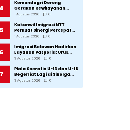
Kemendagri Dorong
4
Gerakan Kewilayahan
Lawan Tuberkulosis
1 Agustus 2026
0
Kakanwil Imigrasi NTT
5
Perkuat Sinergi Percepat
Pembentukan Kantor
1 Agustus 2026
0
Imigrasi Sumba Timur
Imigrasi Belawan Hadirkan
6
Layanan Pasporia: Urus
Paspor di Hari Libur
3 Agustus 2026
0
Piala Soeratin U-13 dan U-15
7
Begerliat Lagi di Sibolga
Setelah Stadion Horas
3 Agustus 2026
0
Direvitalisasi Wali Kota