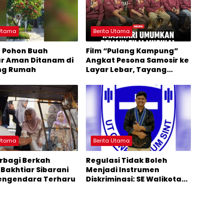
 Utama
Berita Utama
 8 Pohon Buah
Film “Pulang Kampung”
r Aman Ditanam di
Angkat Pesona Samosir ke
ng Rumah
Layar Lebar, Tayang
November 2026
 Utama
Berita Utama
erbagi Berkah
Regulasi Tidak Boleh
 Bakhtiar Sibarani
Menjadi Instrumen
engendara Terharu
Diskriminasi: SE Walikota
Medan Daging Non Halal