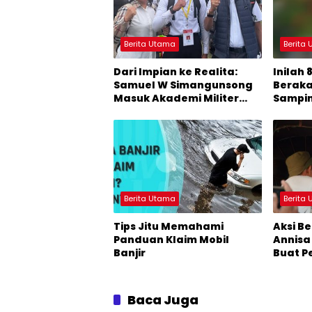
Berita Utama
Berita
Dari Impian ke Realita:
Inilah
Samuel W Simangunsong
Beraka
Masuk Akademi Militer
Sampi
2026 Jalur Akselerasi
Berita Utama
Berita
Tips Jitu Memahami
Aksi B
Panduan Klaim Mobil
Annisa
Banjir
Buat P
Baca Juga