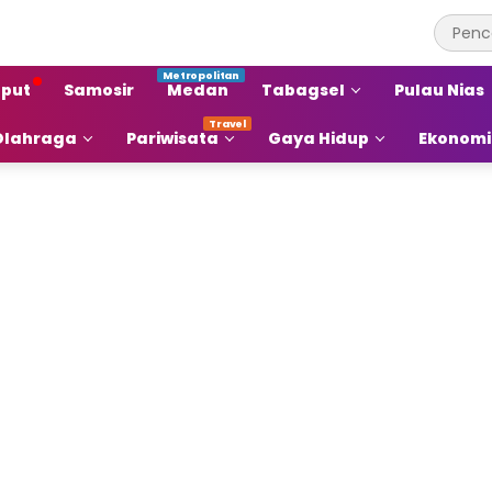
put
Samosir
Medan
Tabagsel
Pulau Nias
Olahraga
Pariwisata
Gaya Hidup
Ekonomi