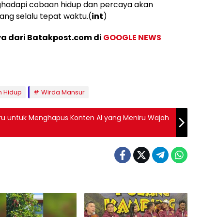
nghadapi cobaan hidup dan percaya akan
ang selalu tepat waktu.(
int
)
ya dari Batakpost.com di
GOOGLE NEWS
n Hidup
Wirda Mansur
ru untuk Menghapus Konten AI yang Meniru Wajah