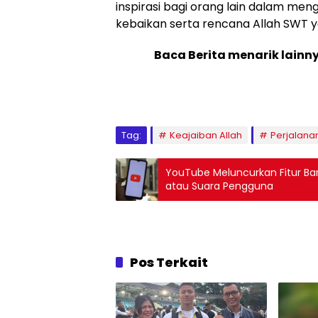
inspirasi bagi orang lain dalam me
kebaikan serta rencana Allah SWT y
Baca Berita menarik lainn
Tag:
Keajaiban Allah
Perjalana
YouTube Meluncurkan Fitur Ba
atau Suara Pengguna
Pos Terkait