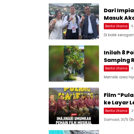
Dari Impi
Masuk Aka
Berita Utama
5
Di balik seraga
Inilah 8 
Samping 
Berita Utama
5
Memiliki area hi
Film “Pul
ke Layar 
Berita Utama
3
Samosir, 31/5 