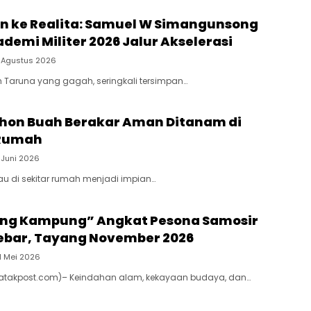
an ke Realita: Samuel W Simangunsong
demi Militer 2026 Jalur Akselerasi
 Agustus 2026
m Taruna yang gagah, seringkali tersimpan…
Pohon Buah Berakar Aman Ditanam di
Rumah
 Juni 2026
jau di sekitar rumah menjadi impian…
ang Kampung” Angkat Pesona Samosir
Lebar, Tayang November 2026
1 Mei 2026
(Batakpost.com)– Keindahan alam, kekayaan budaya, dan…