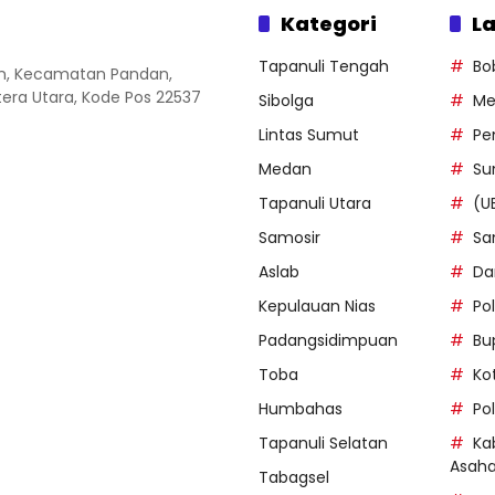
Kategori
La
Tapanuli Tengah
Bo
an, Kecamatan Pandan,
ra Utara, Kode Pos 22537
Sibolga
Me
Lintas Sumut
Pe
Medan
Su
Tapanuli Utara
(U
Samosir
Sa
Aslab
Da
Kepulauan Nias
Po
Padangsidimpuan
Bu
Toba
Ko
Humbahas
Po
Tapanuli Selatan
Ka
Asah
Tabagsel