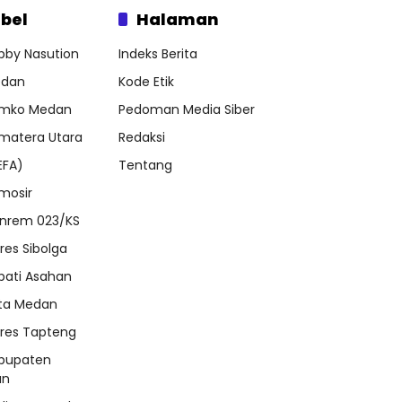
bel
Halaman
bby Nasution
Indeks Berita
dan
Kode Etik
mko Medan
Pedoman Media Siber
matera Utara
Redaksi
EFA)
Tentang
mosir
nrem 023/KS
lres Sibolga
pati Asahan
ta Medan
lres Tapteng
bupaten
an