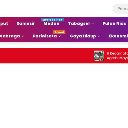
put
Samosir
Medan
Tabagsel
Pulau Nias
Olahraga
Pariwisata
Gaya Hidup
Ekonomi
9 Kecamatan di Sa
Agrobudaya di Fest
Jou 2026: Membrand
agar Terkenal