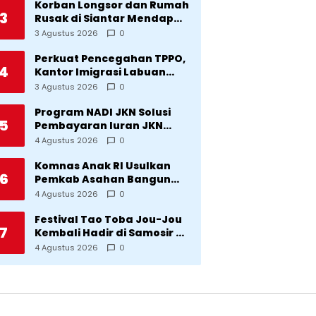
Korban Longsor dan Rumah
3
Rusak di Siantar Mendapat
Bantuan dari Pemko
3 Agustus 2026
0
Perkuat Pencegahan TPPO,
4
Kantor Imigrasi Labuan
Bajo Hibahkan Motor
3 Agustus 2026
0
Operasional ke Lima Desa
di Manggarai
Program NADI JKN Solusi
5
Pembayaran Iuran JKN
Bagi Pekerja yang
4 Agustus 2026
0
Penghasilannya Tidak
Tetap
Komnas Anak RI Usulkan
6
Pemkab Asahan Bangun
Rumah Anak untuk Korban
4 Agustus 2026
0
Kekerasan
Festival Tao Toba Jou-Jou
7
Kembali Hadir di Samosir 6-
9 Agustus 2026: Datang
4 Agustus 2026
0
Saksikan Kemeriahan dan
Raih Peluangnya