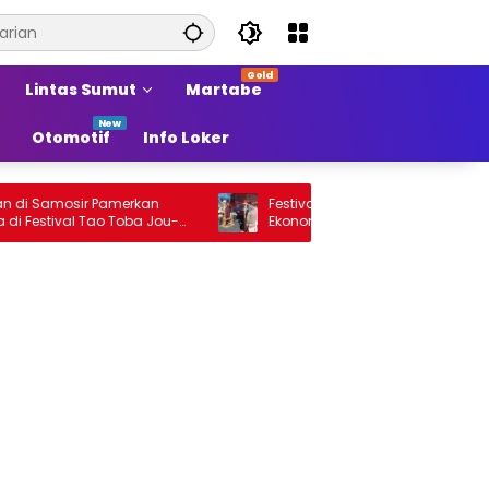
Lintas Sumut
Martabe
Otomotif
Info Loker
mosir Pamerkan
Festival Tao Toba Jou-Jou Sokong
ival Tao Toba Jou-
Ekonomi Samosir Naik Kelas dan
ing Produk Lokal
Pariwisata Menjadi Sumber Pertumbuha
Ekonomi Baru