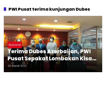
PWI Pusat terima kunjungan Dubes
Nasional
Terima Dubes Azerbaijan, PWI
Pusat Sepakat Lombakan Kisah
Laila Majnun
20 Maret 2021