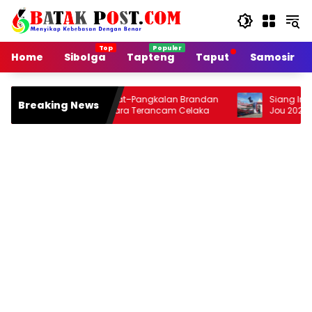
Langsung
ke
konten
Home
Sibolga
Tapteng
Taput
Samosir
alan Arteri Stabat–Pangkalan Brandan
Siang Ini Opening Fes
Breaking News
usak, Pengendara Terancam Celaka
Jou 2026 di Onan Bar
Malamnya Dihibur M