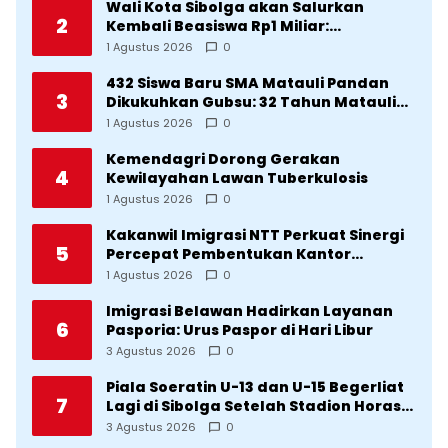
Wali Kota Sibolga akan Salurkan
2
Kembali Beasiswa Rp1 Miliar:
Diproritaskan Mahasiswa Korban
1 Agustus 2026
0
Bencana
432 Siswa Baru SMA Matauli Pandan
3
Dikukuhkan Gubsu: 32 Tahun Matauli
Cetak SDM Unggul
1 Agustus 2026
0
Kemendagri Dorong Gerakan
4
Kewilayahan Lawan Tuberkulosis
1 Agustus 2026
0
Kakanwil Imigrasi NTT Perkuat Sinergi
5
Percepat Pembentukan Kantor
Imigrasi Sumba Timur
1 Agustus 2026
0
Imigrasi Belawan Hadirkan Layanan
6
Pasporia: Urus Paspor di Hari Libur
3 Agustus 2026
0
Piala Soeratin U-13 dan U-15 Begerliat
7
Lagi di Sibolga Setelah Stadion Horas
Direvitalisasi Wali Kota
3 Agustus 2026
0