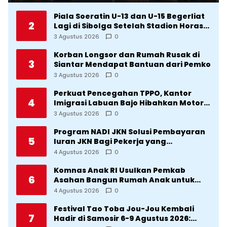
Piala Soeratin U-13 dan U-15 Begerliat
2
Lagi di Sibolga Setelah Stadion Horas
Direvitalisasi Wali Kota
3 Agustus 2026
0
Korban Longsor dan Rumah Rusak di
3
Siantar Mendapat Bantuan dari Pemko
3 Agustus 2026
0
Perkuat Pencegahan TPPO, Kantor
4
Imigrasi Labuan Bajo Hibahkan Motor
Operasional ke Lima Desa di
3 Agustus 2026
0
Manggarai
Program NADI JKN Solusi Pembayaran
5
Iuran JKN Bagi Pekerja yang
Penghasilannya Tidak Tetap
4 Agustus 2026
0
Komnas Anak RI Usulkan Pemkab
6
Asahan Bangun Rumah Anak untuk
Korban Kekerasan
4 Agustus 2026
0
Festival Tao Toba Jou-Jou Kembali
7
Hadir di Samosir 6-9 Agustus 2026: