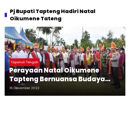
Pj Bupati Tapteng Hadiri Natal
Oikumene Tateng
Tapanuli Tengah
Perayaan Natal Oikumene
Tapteng Bernuansa Budaya
Batak Berlangsung Sukses dan
16 Desember 2022
Meriah