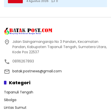
Datang Saksikan Kemeriahan dan Raih
4 Agustus 2026
0
Peluangnya
Jalan Sisingamangaraja No 3 Pandan, Kecamatan
Pandan, Kabupaten Tapanuli Tengah, Sumatera Utara,
Kode Pos 22537
08116267893
batak.postnews@gmail.com
Kategori
Tapanuli Tengah
Sibolga
Lintas Sumut