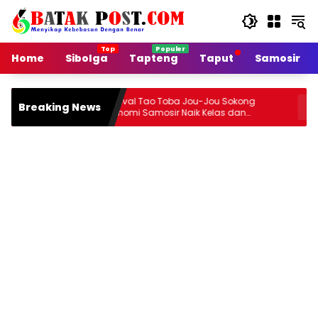
Langsung
ke
konten
Home
Sibolga
Tapteng
Taput
Samosir
Festival Tao Toba Jou-Jou Sokong
Jalan Art
Breaking News
Ekonomi Samosir Naik Kelas dan
Rusak, P
Pariwisata Menjadi Sumber Pertumbuhan
Ekonomi Baru