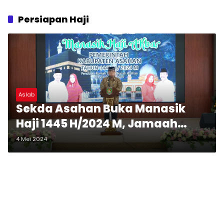
Persiapan Haji
Aslab
Sekda Asahan Buka Manasik
Haji 1445 H/2024 M, Jamaah
Calon Haji Siapkan Diri Menuju
4 Mei 2024
Tanah Suci