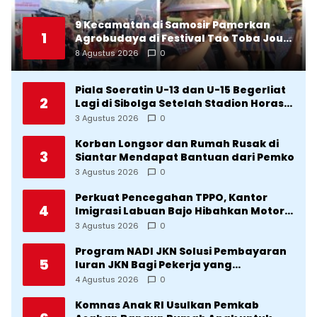
9 Kecamatan di Samosir Pamerkan
1
Agrobudaya di Festival Tao Toba Jou-
Jou 2026: Membranding Produk Lokal
8 Agustus 2026
0
agar Terkenal
Piala Soeratin U-13 dan U-15 Begerliat
2
Lagi di Sibolga Setelah Stadion Horas
Direvitalisasi Wali Kota
3 Agustus 2026
0
Korban Longsor dan Rumah Rusak di
3
Siantar Mendapat Bantuan dari Pemko
3 Agustus 2026
0
Perkuat Pencegahan TPPO, Kantor
4
Imigrasi Labuan Bajo Hibahkan Motor
Operasional ke Lima Desa di
3 Agustus 2026
0
Manggarai
Program NADI JKN Solusi Pembayaran
5
Iuran JKN Bagi Pekerja yang
Penghasilannya Tidak Tetap
4 Agustus 2026
0
Komnas Anak RI Usulkan Pemkab