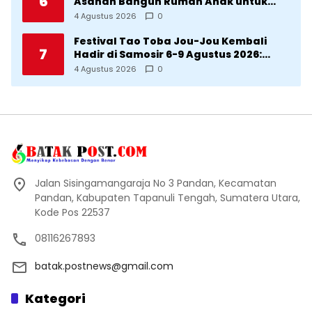
6
Asahan Bangun Rumah Anak untuk
Korban Kekerasan
4 Agustus 2026
0
Festival Tao Toba Jou-Jou Kembali
7
Hadir di Samosir 6-9 Agustus 2026:
Datang Saksikan Kemeriahan dan Raih
4 Agustus 2026
0
Peluangnya
Jalan Sisingamangaraja No 3 Pandan, Kecamatan
Pandan, Kabupaten Tapanuli Tengah, Sumatera Utara,
Kode Pos 22537
08116267893
batak.postnews@gmail.com
Kategori