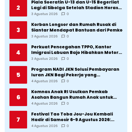
Piala Soeratin U-13 dan U-15 Begerliat
2
Lagi di Sibolga Setelah Stadion Horas
Direvitalisasi Wali Kota
3 Agustus 2026
0
Korban Longsor dan Rumah Rusak di
3
Siantar Mendapat Bantuan dari Pemko
3 Agustus 2026
0
Perkuat Pencegahan TPPO, Kantor
4
Imigrasi Labuan Bajo Hibahkan Motor
Operasional ke Lima Desa di
3 Agustus 2026
0
Manggarai
Program NADI JKN Solusi Pembayaran
5
Iuran JKN Bagi Pekerja yang
Penghasilannya Tidak Tetap
4 Agustus 2026
0
Komnas Anak RI Usulkan Pemkab
6
Asahan Bangun Rumah Anak untuk
Korban Kekerasan
4 Agustus 2026
0
Festival Tao Toba Jou-Jou Kembali
7
Hadir di Samosir 6-9 Agustus 2026:
Datang Saksikan Kemeriahan dan Raih
4 Agustus 2026
0
Peluangnya