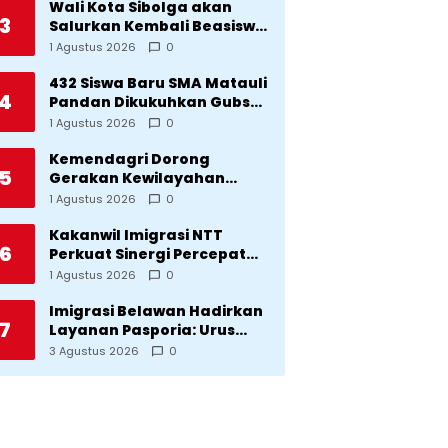
dan Provinsi Diklaim
Wali Kota Sibolga akan
3
Kerjaan Tapteng
Salurkan Kembali Beasiswa
Rp1 Miliar: Diproritaskan
1 Agustus 2026
0
Mahasiswa Korban
Bencana
432 Siswa Baru SMA Matauli
4
Pandan Dikukuhkan Gubsu:
32 Tahun Matauli Cetak
1 Agustus 2026
0
SDM Unggul
Kemendagri Dorong
5
Gerakan Kewilayahan
Lawan Tuberkulosis
1 Agustus 2026
0
Kakanwil Imigrasi NTT
6
Perkuat Sinergi Percepat
Pembentukan Kantor
1 Agustus 2026
0
Imigrasi Sumba Timur
Imigrasi Belawan Hadirkan
7
Layanan Pasporia: Urus
Paspor di Hari Libur
3 Agustus 2026
0