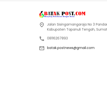
Jalan Sisingamangaraja No 3 Pand
Kabupaten Tapanuli Tengah, Sumate
08116267893
batak.postnews@gmail.com