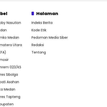
bel
Halaman
bby Nasution
Indeks Berita
dan
Kode Etik
mko Medan
Pedoman Media Siber
matera Utara
Redaksi
EFA)
Tentang
mosir
nrem 023/KS
lres Sibolga
pati Asahan
ta Medan
lres Tapteng
bupaten