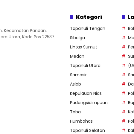
Kategori
La
Tapanuli Tengah
Bo
an, Kecamatan Pandan,
ra Utara, Kode Pos 22537
Sibolga
Me
Lintas Sumut
Pe
Medan
Su
Tapanuli Utara
(U
Samosir
Sa
Aslab
Da
Kepulauan Nias
Po
Padangsidimpuan
Bu
Toba
Ko
Humbahas
Po
Tapanuli Selatan
Ka