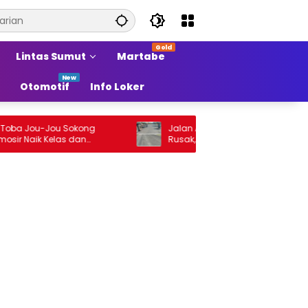
Lintas Sumut
Martabe
Otomotif
Info Loker
Jou-Jou Sokong
Jalan Arteri Stabat–Pangkalan Brandan
ik Kelas dan
Rusak, Pengendara Terancam Celaka
 Sumber Pertumbuhan