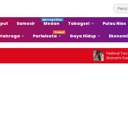
put
Samosir
Medan
Tabagsel
Pulau Nias
Olahraga
Pariwisata
Gaya Hidup
Ekonomi
Festival Tao Toba 
Ekonomi Samosir Na
Pariwisata Menjadi
Ekonomi Baru