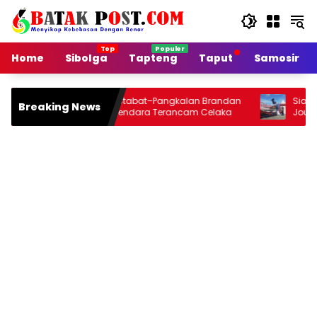
Langsung
ke
konten
Home
Sibolga
Tapteng
Taput
Samosir
Jalan Arteri Stabat–Pangkalan Brandan
Siang Ini Opening
Breaking News
Rusak, Pengendara Terancam Celaka
Jou 2026 di Onan
Malamnya Dihibu