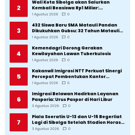
Wali Kota Sibolga akan Salurkan
2
Kembali Beasiswa Rp1 Miliar:
Diproritaskan Mahasiswa Korban
1 Agustus 2026
0
Bencana
432 Siswa Baru SMA Matauli Pandan
3
Dikukuhkan Gubsu: 32 Tahun Matauli
Cetak SDM Unggul
1 Agustus 2026
0
Kemendagri Dorong Gerakan
4
Kewilayahan Lawan Tuberkulosis
1 Agustus 2026
0
Kakanwil Imigrasi NTT Perkuat Sinergi
5
Percepat Pembentukan Kantor
Imigrasi Sumba Timur
1 Agustus 2026
0
Imigrasi Belawan Hadirkan Layanan
6
Pasporia: Urus Paspor di Hari Libur
3 Agustus 2026
0
Piala Soeratin U-13 dan U-15 Begerliat
7
Lagi di Sibolga Setelah Stadion Horas
Direvitalisasi Wali Kota
3 Agustus 2026
0