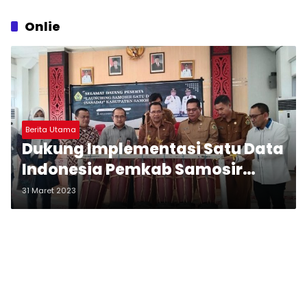
Onlie
Berita Utama
Dukung Implementasi Satu Data
Indonesia Pemkab Samosir
Luncurkan Aplikasi SASADA
31 Maret 2023