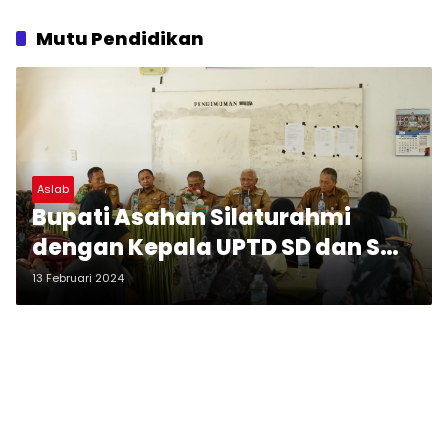
Mutu Pendidikan
Aslab
Bupati Asahan Silaturahmi
dengan Kepala UPTD SD dan SMP
di Kecamatan Pulo Bandring
13 Februari 2024
dan Meranti untuk
Meningkatkan Mutu Pendidikan