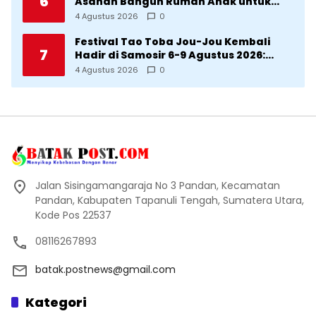
6
Asahan Bangun Rumah Anak untuk
Korban Kekerasan
4 Agustus 2026
0
Festival Tao Toba Jou-Jou Kembali
7
Hadir di Samosir 6-9 Agustus 2026:
Datang Saksikan Kemeriahan dan Raih
4 Agustus 2026
0
Peluangnya
Jalan Sisingamangaraja No 3 Pandan, Kecamatan
Pandan, Kabupaten Tapanuli Tengah, Sumatera Utara,
Kode Pos 22537
08116267893
batak.postnews@gmail.com
Kategori