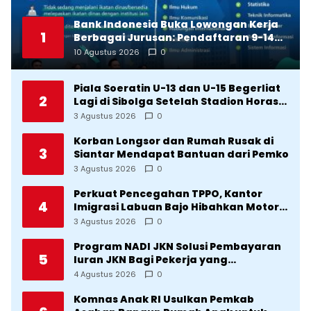
Bank Indonesia Buka Lowongan Kerja
1
Berbagai Jurusan: Pendaftaran 9-14
Agustus 2026
10 Agustus 2026
0
Piala Soeratin U-13 dan U-15 Begerliat
2
Lagi di Sibolga Setelah Stadion Horas
Direvitalisasi Wali Kota
3 Agustus 2026
0
Korban Longsor dan Rumah Rusak di
3
Siantar Mendapat Bantuan dari Pemko
3 Agustus 2026
0
Perkuat Pencegahan TPPO, Kantor
4
Imigrasi Labuan Bajo Hibahkan Motor
Operasional ke Lima Desa di
3 Agustus 2026
0
Manggarai
Program NADI JKN Solusi Pembayaran
5
Iuran JKN Bagi Pekerja yang
Penghasilannya Tidak Tetap
4 Agustus 2026
0
Komnas Anak RI Usulkan Pemkab