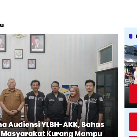
pu
ma Audiensi YLBH-AKK, Bahas
 Masyarakat Kurang Mampu