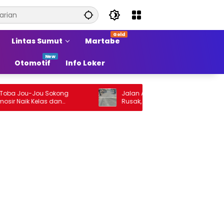
Lintas Sumut
Martabe
Otomotif
Info Loker
ou-Jou Sokong
Jalan Arteri Stabat–Pangkalan Brandan
k Kelas dan
Rusak, Pengendara Terancam Celaka
Sumber Pertumbuhan