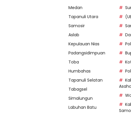
Medan
Su
Tapanuli Utara
(U
Samosir
Sa
Aslab
Da
Kepulauan Nias
Po
Padangsidimpuan
Bu
Toba
Ko
Humbahas
Po
Tapanuli Selatan
Ka
Asah
Tabagsel
Wa
Simalungun
Ka
Labuhan Batu
Samos