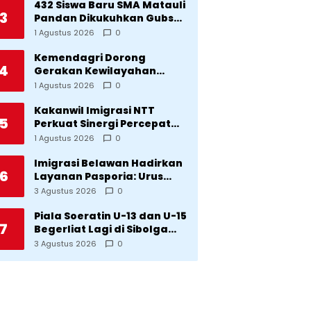
Bencana
432 Siswa Baru SMA Matauli
3
Pandan Dikukuhkan Gubsu:
32 Tahun Matauli Cetak
1 Agustus 2026
0
SDM Unggul
Kemendagri Dorong
4
Gerakan Kewilayahan
Lawan Tuberkulosis
1 Agustus 2026
0
Kakanwil Imigrasi NTT
5
Perkuat Sinergi Percepat
Pembentukan Kantor
1 Agustus 2026
0
Imigrasi Sumba Timur
Imigrasi Belawan Hadirkan
6
Layanan Pasporia: Urus
Paspor di Hari Libur
3 Agustus 2026
0
Piala Soeratin U-13 dan U-15
7
Begerliat Lagi di Sibolga
Setelah Stadion Horas
3 Agustus 2026
0
Direvitalisasi Wali Kota