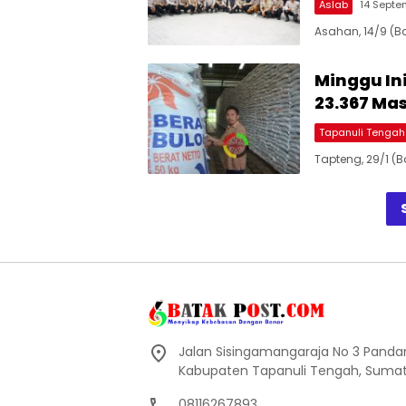
Aslab
14 Septe
Asahan, 14/9 (B
Minggu In
23.367 Ma
Tapanuli Tengah
Tapteng, 29/1 (
Jalan Sisingamangaraja No 3 Pand
Kabupaten Tapanuli Tengah, Sumate
08116267893