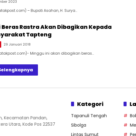
mber 2023
atakpost.com) – Bupati Asahan, H. Surya…
i Beras Rastra Akan Dibagikan Kepada
syarakat Tapteng
29 Januari 2018
Batakpost.com)- Minggu ini akan dibagikan beras…
Selengkapnya
Kategori
La
Tapanuli Tengah
Bo
an, Kecamatan Pandan,
ra Utara, Kode Pos 22537
Sibolga
Me
Lintas Sumut
Pe