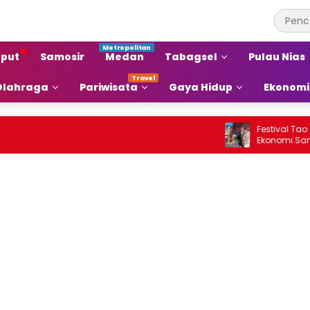
put
Samosir
Medan
Tabagsel
Pulau Nias
Olahraga
Pariwisata
Gaya Hidup
Ekonomi
Festival Tao Toba J
Ekonomi Samosir Nai
Pariwisata Menjadi 
Ekonomi Baru