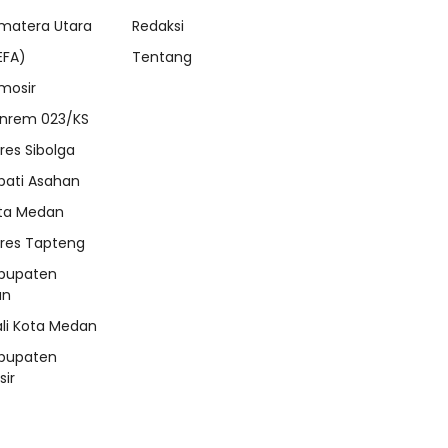
matera Utara
Redaksi
EFA)
Tentang
mosir
nrem 023/KS
lres Sibolga
pati Asahan
ta Medan
lres Tapteng
bupaten
an
li Kota Medan
bupaten
ir