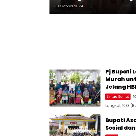
30 Oktober 2024
Pj Bupati
Murah unt
Jelang H
Lintas Sumut
1
Langkat, 10/3 (B
Bupati As
Sosial da