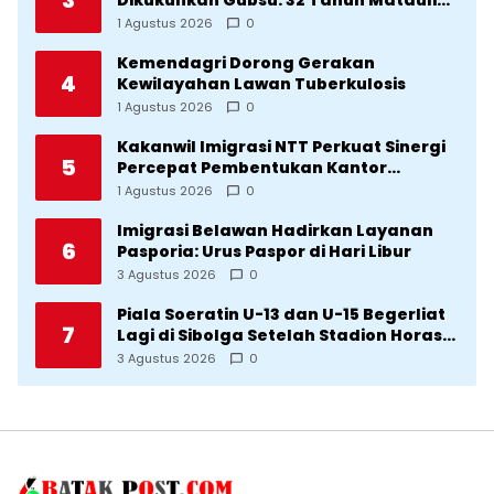
3
Dikukuhkan Gubsu: 32 Tahun Matauli
Cetak SDM Unggul
1 Agustus 2026
0
Kemendagri Dorong Gerakan
4
Kewilayahan Lawan Tuberkulosis
1 Agustus 2026
0
Kakanwil Imigrasi NTT Perkuat Sinergi
5
Percepat Pembentukan Kantor
Imigrasi Sumba Timur
1 Agustus 2026
0
Imigrasi Belawan Hadirkan Layanan
6
Pasporia: Urus Paspor di Hari Libur
3 Agustus 2026
0
Piala Soeratin U-13 dan U-15 Begerliat
7
Lagi di Sibolga Setelah Stadion Horas
Direvitalisasi Wali Kota
3 Agustus 2026
0