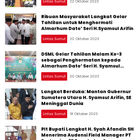
Lintas Sumut
22 Oktober 2023
Ribuan Masyarakat Langkat Gelar
Tahlilan untuk Menghormati
Almarhum Dato’ Seri H.Syamsul Arifin
Lintas Sumut
20 Oktober 2023
DSML Gelar Tahlilan Malam Ke-3
sebagai Penghormatan kepada
Almarhum Dato’ Seri H. Syamsul
Arifin, S.E.
Lintas Sumut
20 Oktober 2023
Langkat Berduka: Mantan Gubernur
Sumatera Utara H. Syamsul Arifin, SE
Meninggal Dunia
Lintas Sumut
18 Oktober 2023
Plt Bupati Langkat H. Syah Afandin SH
Menerima Audensi Field Manager PT