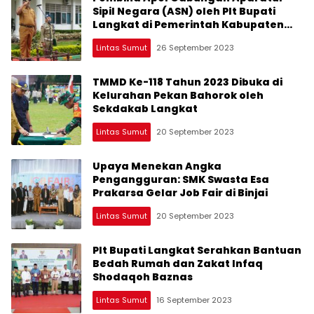
Sipil Negara (ASN) oleh Plt Bupati
Langkat di Pemerintah Kabupaten
Langkat
Lintas Sumut
26 September 2023
TMMD Ke-118 Tahun 2023 Dibuka di
Kelurahan Pekan Bahorok oleh
Sekdakab Langkat
Lintas Sumut
20 September 2023
Upaya Menekan Angka
Pengangguran: SMK Swasta Esa
Prakarsa Gelar Job Fair di Binjai
Lintas Sumut
20 September 2023
Plt Bupati Langkat Serahkan Bantuan
Bedah Rumah dan Zakat Infaq
Shodaqoh Baznas
Lintas Sumut
16 September 2023