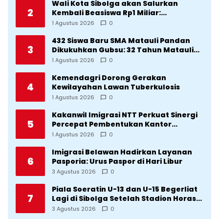
Wali Kota Sibolga akan Salurkan
2
Kembali Beasiswa Rp1 Miliar:
Diproritaskan Mahasiswa Korban
1 Agustus 2026
0
Bencana
432 Siswa Baru SMA Matauli Pandan
3
Dikukuhkan Gubsu: 32 Tahun Matauli
Cetak SDM Unggul
1 Agustus 2026
0
Kemendagri Dorong Gerakan
4
Kewilayahan Lawan Tuberkulosis
1 Agustus 2026
0
Kakanwil Imigrasi NTT Perkuat Sinergi
5
Percepat Pembentukan Kantor
Imigrasi Sumba Timur
1 Agustus 2026
0
Imigrasi Belawan Hadirkan Layanan
6
Pasporia: Urus Paspor di Hari Libur
3 Agustus 2026
0
Piala Soeratin U-13 dan U-15 Begerliat
7
Lagi di Sibolga Setelah Stadion Horas
Direvitalisasi Wali Kota
3 Agustus 2026
0