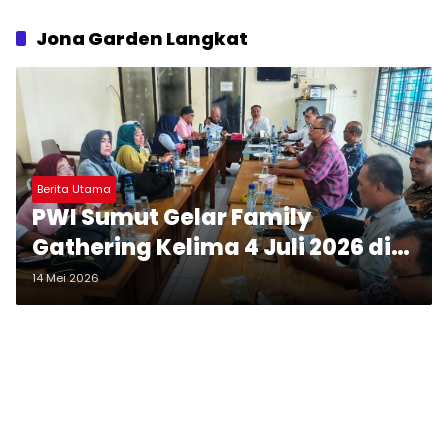
Jona Garden Langkat
Berita Utama
PWI Sumut Gelar Family
Gathering Kelima 4 Juli 2026 di
Jona Garden Langkat
14 Mei 2026