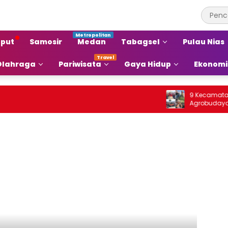
put
Samosir
Medan
Tabagsel
Pulau Nias
Olahraga
Pariwisata
Gaya Hidup
Ekonomi
9 Kecamatan di 
Agrobudaya di Fes
Jou 2026: Membra
agar Terkenal