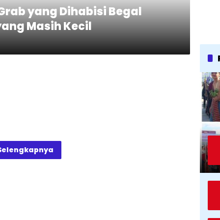
Grab yang Dihabisi Begal
ang Masih Kecil
Selengkapnya