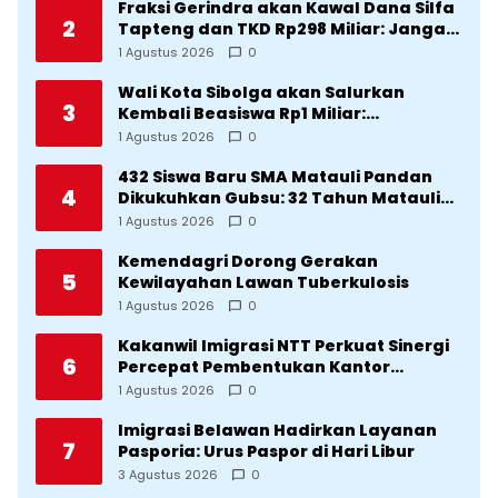
Fraksi Gerindra akan Kawal Dana Silfa
2
Tapteng dan TKD Rp298 Miliar: Jangan
Sampai Pekerjaan Pusat dan Provinsi
1 Agustus 2026
0
Diklaim Kerjaan Tapteng
Wali Kota Sibolga akan Salurkan
3
Kembali Beasiswa Rp1 Miliar:
Diproritaskan Mahasiswa Korban
1 Agustus 2026
0
Bencana
432 Siswa Baru SMA Matauli Pandan
4
Dikukuhkan Gubsu: 32 Tahun Matauli
Cetak SDM Unggul
1 Agustus 2026
0
Kemendagri Dorong Gerakan
5
Kewilayahan Lawan Tuberkulosis
1 Agustus 2026
0
Kakanwil Imigrasi NTT Perkuat Sinergi
6
Percepat Pembentukan Kantor
Imigrasi Sumba Timur
1 Agustus 2026
0
Imigrasi Belawan Hadirkan Layanan
7
Pasporia: Urus Paspor di Hari Libur
3 Agustus 2026
0