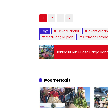
1
2
3
»
Tag:
Driver Handal
event organ
Medulang Rupiah
Off Road Lemb
Jelang Bulan Puasa Harga Baha
Pos Terkait