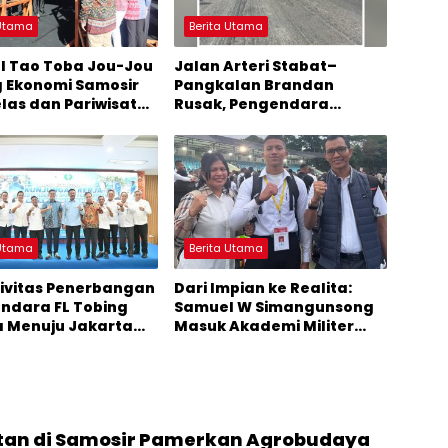
 Utama
Berita Utama
al Tao Toba Jou-Jou
Jalan Arteri Stabat–
 Ekonomi Samosir
Pangkalan Brandan
elas dan Pariwisata
Rusak, Pengendara
i Sumber
Terancam Celaka
mbuhan Ekonomi
 Utama
Berita Utama
ivitas Penerbangan
Dari Impian ke Realita:
andara FL Tobing
Samuel W Simangunsong
a Menuju Jakarta
Masuk Akademi Militer
erhatian Anggota
2026 Jalur Akselerasi
I Muhammad Lokot
ion
an di Samosir Pamerkan Agrobudaya