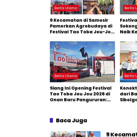
Berita Utama
Berita
9 Kecamatan di Samosir
Festiv
Pamerkan Agrobudaya di
Sokong
Festival Tao Toba Jou-Jou
Naik K
2026: Membranding
Menjad
Produk Lokal agar
Pertu
Terkenal
Baru
Berita Utama
Berita
Siang Ini Opening Festival
Konekt
Tao Toba Jou Jou 2026 di
dari B
Onan Baru Pangururan:
Sibolg
Malamnya Dihibur
Jadi P
Marsada Band
DPR R
Nasut
Baca Juga
9 Kecamat