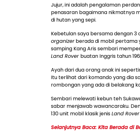
Jujur, ini adalah pengalaman perda
penasaran bagaimana nikmatnya mel
di hutan yang sepi.
Kebetulan saya bersama dengan 3 o
organizer
berada di mobil pertama y
samping Kang Aris sembari memperh
Land Rover
buatan Inggris tahun 196
Ayah dari dua orang anak ini sepert
Itu terlihat dari komando yang dia 
rombongan yang ada di belakang k
Sembari melewati kebun teh Sukawa
sabar menjawab wawancaraku. Deng
130 unit mobil klasik jenis
Land Rove
Selanjutnya Baca: Kita Berada di 