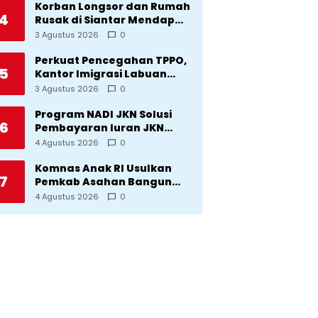
Korban Longsor dan Rumah
4
Rusak di Siantar Mendapat
Bantuan dari Pemko
3 Agustus 2026
0
Perkuat Pencegahan TPPO,
5
Kantor Imigrasi Labuan
Bajo Hibahkan Motor
3 Agustus 2026
0
Operasional ke Lima Desa
di Manggarai
Program NADI JKN Solusi
6
Pembayaran Iuran JKN
Bagi Pekerja yang
4 Agustus 2026
0
Penghasilannya Tidak
Tetap
Komnas Anak RI Usulkan
7
Pemkab Asahan Bangun
Rumah Anak untuk Korban
4 Agustus 2026
0
Kekerasan