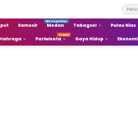
put
Samosir
Medan
Tabagsel
Pulau Nias
Olahraga
Pariwisata
Gaya Hidup
Ekonomi