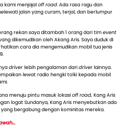
na kami menjajal
off road
. Ada rasa ragu dan
ewati jalan yang curam, terjal, dan berlumpur
rang rekan saya ditambah 1 orang dari tim
event
ang dikemudikan oleh Akang Aris. Saya duduk di
atikan cara dia mengemudikan mobil tua jenis
9.
inya
driver
lebih pengalaman dari
driver
lainnya.
sampaikan lewat radio hengki tolki kepada mobil
ami.
na menuju pintu masuk lokasi
off road,
Kang Aris
an logat Sundanya, Kang Aris menyebutkan ada
r
yang bergabung dengan kominitas mereka.
Bawah…