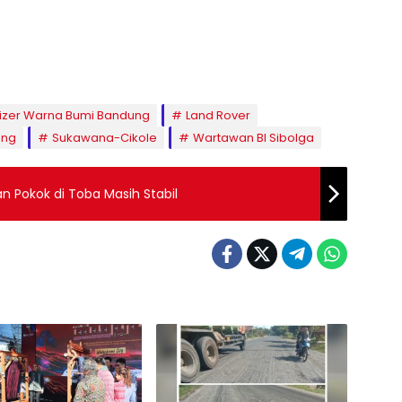
izer Warna Bumi Bandung
Land Rover
ang
Sukawana-Cikole
Wartawan BI Sibolga
n Pokok di Toba Masih Stabil