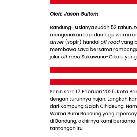
Oleh: Jason Gultom
Bandung-
U
sianya sudah 52 tahun,
mengenakan topi dan baju warna cr
driver
(sopir) handal
off road
yang b
membawa saya bersama rombongan j
jalur
off road
Sukawana-Cikole yang
Senin sore 17 Februari 2025, Kota Ba
dengan turunnya hujan. Langkah kami
dari Kampung Gajah Cihideung. Nam
Warna Bumi Bandung yang dipercaya
di Bandung, akhirnya kami bersam
tantangan itu.