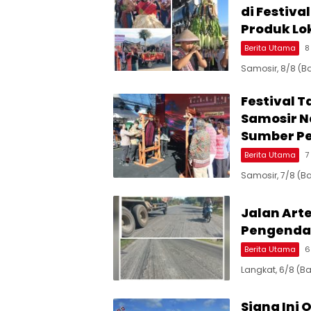
di Festiv
Produk Lo
Berita Utama
8
Samosir, 8/8 (B
Festival 
Samosir N
Sumber P
Berita Utama
7
Samosir, 7/8 (B
Jalan Art
Pengenda
Berita Utama
6
Langkat, 6/8 (B
Siang Ini 