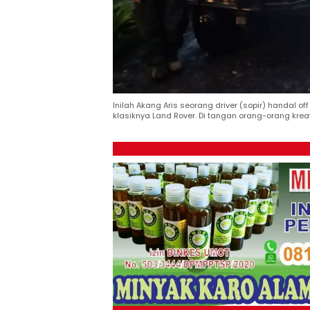
Inilah Akang Aris seorang driver (sopir) handal
klasiknya Land Rover. Di tangan orang-orang krea