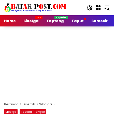
Langsung
ke
konten
Home
Sibolga
Tapteng
Taput
Samosir
Beranda
Daerah
Sibolga
Sibolga
Tapanuli Tengah