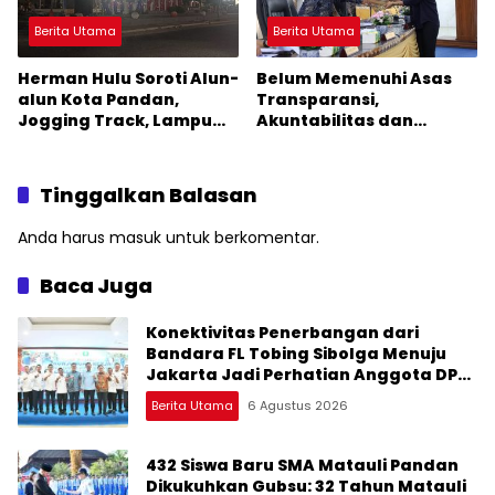
Berita Utama
Berita Utama
Herman Hulu Soroti Alun-
Belum Memenuhi Asas
alun Kota Pandan,
Transparansi,
Jogging Track, Lampu
Akuntabilitas dan
Jalan Lingkar Kota yang
Keterbukaan Informasi,
Tak Terurus
DPRD Tolak Ranperda
Pertanggungjawaban
Tinggalkan Balasan
APBD Tapteng 2025
Anda harus
masuk
untuk berkomentar.
Baca Juga
Konektivitas Penerbangan dari
Bandara FL Tobing Sibolga Menuju
Jakarta Jadi Perhatian Anggota DPR
RI Muhammad Lokot Nasution
Berita Utama
6 Agustus 2026
432 Siswa Baru SMA Matauli Pandan
Dikukuhkan Gubsu: 32 Tahun Matauli