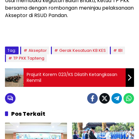
Usai membuka kegiatan Bulan Bhakti, Ketua TP PKK
bersama dengan rombongan meninjau pelaksanaan
Akseptor di RSUD Pandan.
Tag:
Akseptor
Gerak Kesatuan KB KES
IBI
TP PKK Tapteng
Prajurit Korem 023/KS Dilatih Ketangkasan
Renmil
Pos Terkait