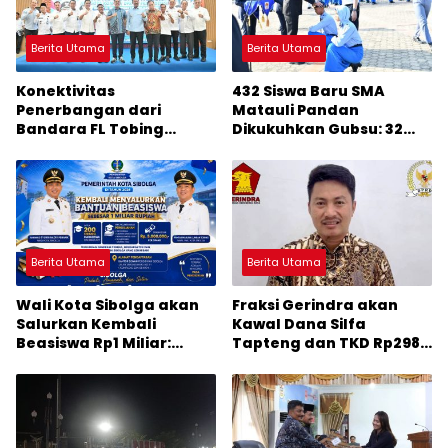
Berita Utama
Berita Utama
Konektivitas
432 Siswa Baru SMA
Penerbangan dari
Matauli Pandan
Bandara FL Tobing
Dikukuhkan Gubsu: 32
Sibolga Menuju Jakarta
Tahun Matauli Cetak
Jadi Perhatian Anggota
SDM Unggul
DPR RI Muhammad Lokot
Nasution
Berita Utama
Berita Utama
Wali Kota Sibolga akan
Fraksi Gerindra akan
Salurkan Kembali
Kawal Dana Silfa
Beasiswa Rp1 Miliar:
Tapteng dan TKD Rp298
Diproritaskan
Miliar: Jangan Sampai
Mahasiswa Korban
Pekerjaan Pusat dan
Bencana
Provinsi Diklaim Kerjaan
Tapteng