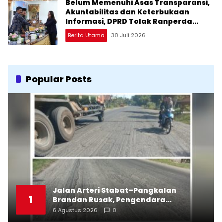
Belum Memenuhi Asas Transparansi,
Akuntabilitas dan Keterbukaan
Informasi, DPRD Tolak Ranperda
Pertanggungjawaban APBD Tapteng
Berita Utama
30 Juli 2026
2025
Popular Posts
Jalan Arteri Stabat–Pangkalan
1
Brandan Rusak, Pengendara
Terancam Celaka
6 Agustus 2026
0