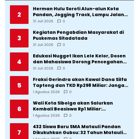
Herman Hulu Soroti Alun-alun Kota
2
Pandan, Jogging Track, Lampu Jalan
Lingkar Kota yang Tak Terurus
31 Juli 2026
0
Kegiatan Pengabdian Masyarakat di
3
Puskemas Sitadatada
31 Juli 2026
0
Edukasi Nugget Ikan Lele Kelor, Dosen
4
dan Mahasiswa Dorong Pencegahan
Stunting di Desa Silangkitang
31 Juli 2026
0
Kecamatan Pahae Jae
Fraksi Gerindra akan Kawal Dana Silfa
5
Tapteng dan TKD Rp298 Miliar: Jangan
Sampai Pekerjaan Pusat dan Provinsi
1 Agustus 2026
0
Diklaim Kerjaan Tapteng
Wali Kota Sibolga akan Salurkan
6
Kembali Beasiswa Rp1 Miliar:
Diproritaskan Mahasiswa Korban
1 Agustus 2026
0
Bencana
432 Siswa Baru SMA Matauli Pandan
7
Dikukuhkan Gubsu: 32 Tahun Matauli
Cetak SDM Unggul