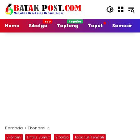
Langsung
ke
konten
Home
Sibolga
Tapteng
Taput
Samosir
Beranda
Ekonomi
Ekonomi
Lintas Sumut
Sibolga
Tapanuli Tengah