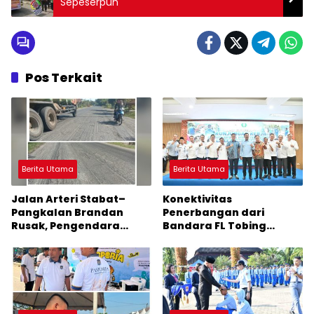
Sepeserpun
Pos Terkait
Berita Utama
Berita Utama
Jalan Arteri Stabat–
Konektivitas
Pangkalan Brandan
Penerbangan dari
Rusak, Pengendara
Bandara FL Tobing
Terancam Celaka
Sibolga Menuju Jakarta
Jadi Perhatian Anggota
DPR RI Muhammad Lokot
Nasution