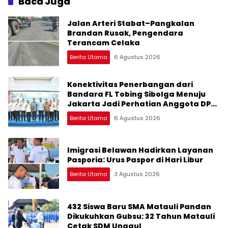
Baca Juga
Jalan Arteri Stabat–Pangkalan
Brandan Rusak, Pengendara
Terancam Celaka
Berita Utama
6 Agustus 2026
Konektivitas Penerbangan dari
Bandara FL Tobing Sibolga Menuju
Jakarta Jadi Perhatian Anggota DPR
RI Muhammad Lokot Nasution
Berita Utama
6 Agustus 2026
Imigrasi Belawan Hadirkan Layanan
Pasporia: Urus Paspor di Hari Libur
Berita Utama
3 Agustus 2026
432 Siswa Baru SMA Matauli Pandan
Dikukuhkan Gubsu: 32 Tahun Matauli
Cetak SDM Unggul