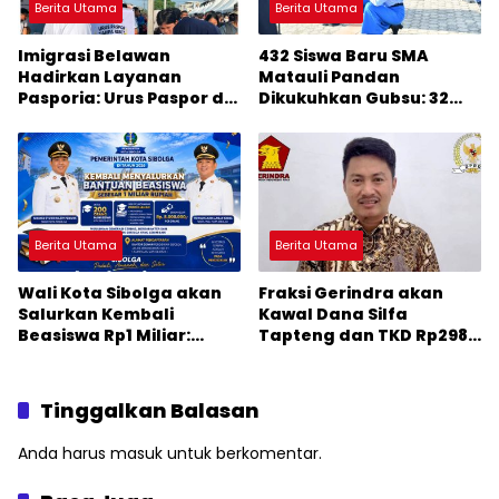
Berita Utama
Berita Utama
Imigrasi Belawan
432 Siswa Baru SMA
Hadirkan Layanan
Matauli Pandan
Pasporia: Urus Paspor di
Dikukuhkan Gubsu: 32
Hari Libur
Tahun Matauli Cetak
SDM Unggul
Berita Utama
Berita Utama
Wali Kota Sibolga akan
Fraksi Gerindra akan
Salurkan Kembali
Kawal Dana Silfa
Beasiswa Rp1 Miliar:
Tapteng dan TKD Rp298
Diproritaskan
Miliar: Jangan Sampai
Mahasiswa Korban
Pekerjaan Pusat dan
Bencana
Provinsi Diklaim Kerjaan
Tinggalkan Balasan
Tapteng
Anda harus
masuk
untuk berkomentar.