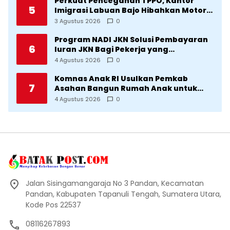
Perkuat Pencegahan TPPO, Kantor
5
Imigrasi Labuan Bajo Hibahkan Motor
Operasional ke Lima Desa di
3 Agustus 2026
0
Manggarai
Program NADI JKN Solusi Pembayaran
6
Iuran JKN Bagi Pekerja yang
Penghasilannya Tidak Tetap
4 Agustus 2026
0
Komnas Anak RI Usulkan Pemkab
7
Asahan Bangun Rumah Anak untuk
Korban Kekerasan
4 Agustus 2026
0
Jalan Sisingamangaraja No 3 Pandan, Kecamatan
Pandan, Kabupaten Tapanuli Tengah, Sumatera Utara,
Kode Pos 22537
08116267893