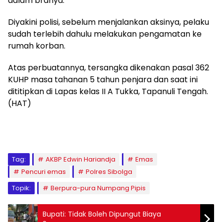
dalam branya.
Diyakini polisi, sebelum menjalankan aksinya, pelaku
sudah terlebih dahulu melakukan pengamatan ke
rumah korban.
Atas perbuatannya, tersangka dikenakan pasal 362
KUHP masa tahanan 5 tahun penjara dan saat ini
dititipkan di Lapas kelas II A Tukka, Tapanuli Tengah.
(HAT)
Tag:
AKBP Edwin Hariandja
Emas
Pencuri emas
Polres Sibolga
Topik:
Berpura-pura Numpang Pipis
Bupati: Tidak Boleh Dipungut Biaya