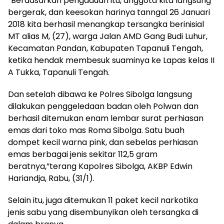
“Berdasarkan pengaduan itu, anggota kita langsung
bergerak, dan keesokan harinya tanngal 26 Januari
2018 kita berhasil menangkap tersangka berinisial
MT alias M, (27), warga Jalan AMD Gang Budi Luhur,
Kecamatan Pandan, Kabupaten Tapanuli Tengah,
ketika hendak membesuk suaminya ke Lapas kelas II
A Tukka, Tapanuli Tengah.
Dan setelah dibawa ke Polres Sibolga langsung
dilakukan penggeledaan badan oleh Polwan dan
berhasil ditemukan enam lembar surat perhiasan
emas dari toko mas Roma Sibolga. Satu buah
dompet kecil warna pink, dan sebelas perhiasan
emas berbagai jenis sekitar 112,5 gram
beratnya,”terang Kapolres Sibolga, AKBP Edwin
Hariandja, Rabu, (31/1).
Selain itu, juga ditemukan 11 paket kecil narkotika
jenis sabu yang disembunyikan oleh tersangka di