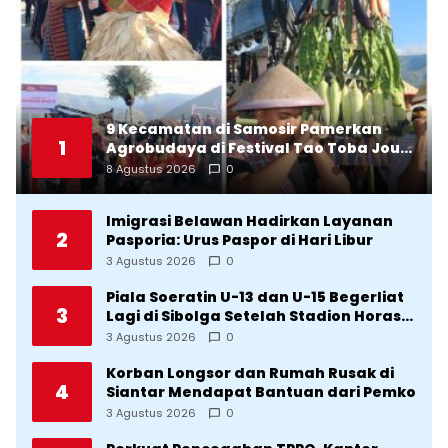
9 Kecamatan di Samosir Pamerkan
1
Agrobudaya di Festival Tao Toba Jou-
Jou 2026: Membranding Produk Lokal
8 Agustus 2026
0
agar Terkenal
Imigrasi Belawan Hadirkan Layanan
2
Pasporia: Urus Paspor di Hari Libur
3 Agustus 2026
0
Piala Soeratin U-13 dan U-15 Begerliat
3
Lagi di Sibolga Setelah Stadion Horas
Direvitalisasi Wali Kota
3 Agustus 2026
0
Korban Longsor dan Rumah Rusak di
4
Siantar Mendapat Bantuan dari Pemko
3 Agustus 2026
0