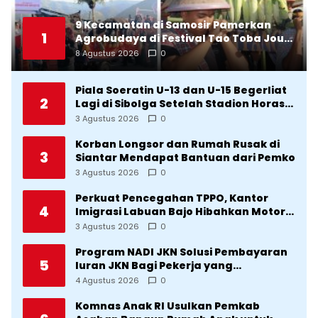
9 Kecamatan di Samosir Pamerkan
1
Agrobudaya di Festival Tao Toba Jou-
Jou 2026: Membranding Produk Lokal
8 Agustus 2026
0
agar Terkenal
Piala Soeratin U-13 dan U-15 Begerliat
2
Lagi di Sibolga Setelah Stadion Horas
Direvitalisasi Wali Kota
3 Agustus 2026
0
Korban Longsor dan Rumah Rusak di
3
Siantar Mendapat Bantuan dari Pemko
3 Agustus 2026
0
Perkuat Pencegahan TPPO, Kantor
4
Imigrasi Labuan Bajo Hibahkan Motor
Operasional ke Lima Desa di
3 Agustus 2026
0
Manggarai
Program NADI JKN Solusi Pembayaran
5
Iuran JKN Bagi Pekerja yang
Penghasilannya Tidak Tetap
4 Agustus 2026
0
Komnas Anak RI Usulkan Pemkab