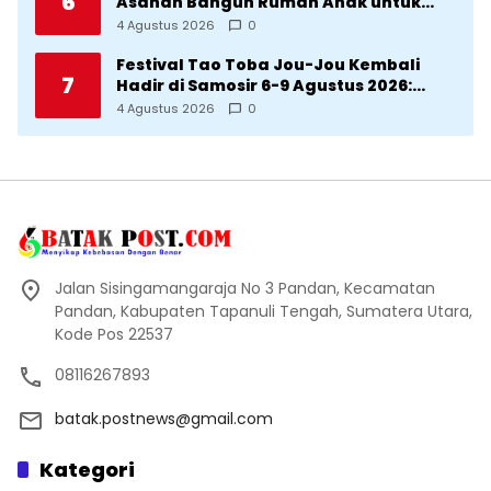
6
Asahan Bangun Rumah Anak untuk
Korban Kekerasan
4 Agustus 2026
0
Festival Tao Toba Jou-Jou Kembali
7
Hadir di Samosir 6-9 Agustus 2026:
Datang Saksikan Kemeriahan dan Raih
4 Agustus 2026
0
Peluangnya
Jalan Sisingamangaraja No 3 Pandan, Kecamatan
Pandan, Kabupaten Tapanuli Tengah, Sumatera Utara,
Kode Pos 22537
08116267893
batak.postnews@gmail.com
Kategori