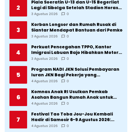
Piala Soeratin U-13 dan U-15 Begerliat
2
Lagi di Sibolga Setelah Stadion Horas
Direvitalisasi Wali Kota
3 Agustus 2026
0
Korban Longsor dan Rumah Rusak di
3
Siantar Mendapat Bantuan dari Pemko
3 Agustus 2026
0
Perkuat Pencegahan TPPO, Kantor
4
Imigrasi Labuan Bajo Hibahkan Motor
Operasional ke Lima Desa di
3 Agustus 2026
0
Manggarai
Program NADI JKN Solusi Pembayaran
5
Iuran JKN Bagi Pekerja yang
Penghasilannya Tidak Tetap
4 Agustus 2026
0
Komnas Anak RI Usulkan Pemkab
6
Asahan Bangun Rumah Anak untuk
Korban Kekerasan
4 Agustus 2026
0
Festival Tao Toba Jou-Jou Kembali
7
Hadir di Samosir 6-9 Agustus 2026:
Datang Saksikan Kemeriahan dan Raih
4 Agustus 2026
0
Peluangnya